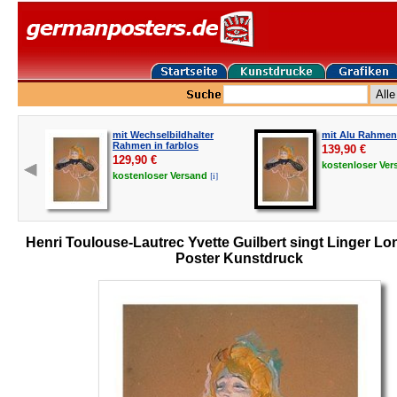
mit Wechselbildhalter
mit Alu Rahmen
Rahmen in farblos
139,90
€
129,90
€
kostenloser
Ver
[i]
kostenloser
Versand
Henri Toulouse-Lautrec Yvette Guilbert singt Linger L
Poster Kunstdruck