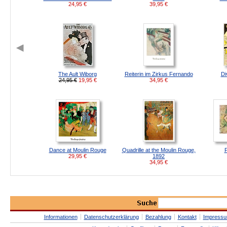
24,95
€
39,95
€
The Ault Wiborg
Reiterin im Zirkus Fernando
Di
24,95 €
19,95
€
34,95
€
Dance at Moulin Rouge
Quadrille at the Moulin Rouge,
29,95
€
1892
34,95
€
Informationen
Datenschutzerklärung
Bezahlung
Kontakt
Impress