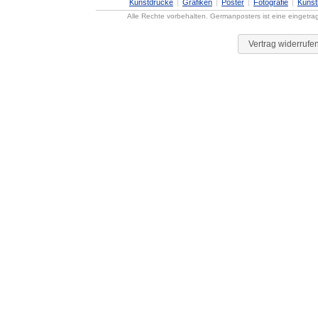
Kunstdrucke
Grafiken
Poster
Fotografie
Künst
Alle Rechte vorbehalten. Germanposters ist eine eingetr
Vertrag widerrufe