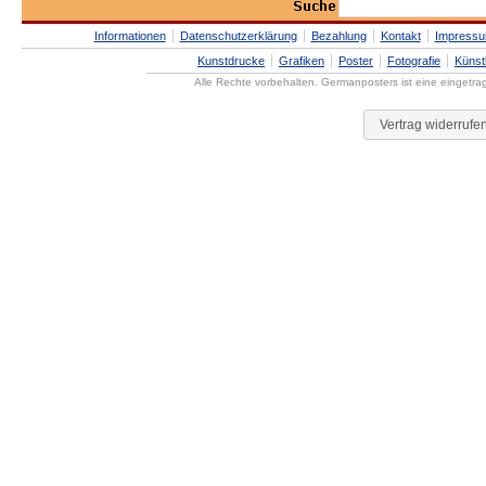
Informationen
Datenschutzerklärung
Bezahlung
Kontakt
Impress
Kunstdrucke
Grafiken
Poster
Fotografie
Künst
Alle Rechte vorbehalten. Germanposters ist eine eingetr
Vertrag widerrufe