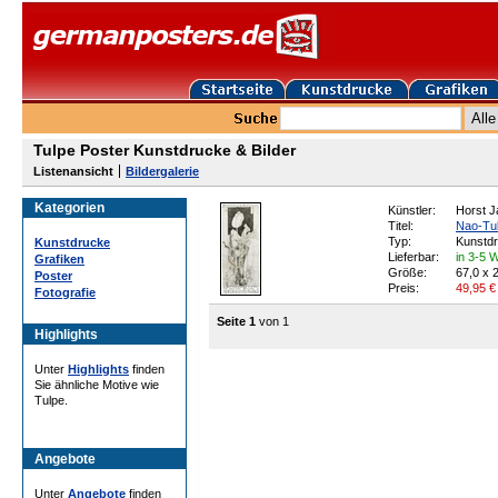
Tulpe Poster Kunstdrucke & Bilder
Listenansicht
Bildergalerie
Kategorien
Künstler:
Horst 
Titel:
Nao-Tu
Typ:
Kunstd
Kunstdrucke
Lieferbar:
in 3-5 
Grafiken
Größe:
67,0 x 
Poster
Preis:
49,95
€
Fotografie
Seite 1
von 1
Highlights
Unter
Highlights
finden
Sie ähnliche Motive wie
Tulpe.
Angebote
Unter
Angebote
finden