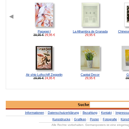
Papagei I
La Alhambra de Granada
Chines
39,95 €
29,95
€
29,95
€
Air ship Luftschiff Zeppelin
Capital Decor
G
29,95 €
24,95
€
29,95
€
39
Informationen
Datenschutzerklärung
Bezahlung
Kontakt
Impress
Kunstdrucke
Grafiken
Poster
Fotografie
Künst
Alle Rechte vorbehalten. Germanposters ist eine eingetr