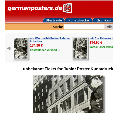
mit Wechselbildhalter Rahmen
mit Alu Rahmen in
in farblos
194,90
€
174,90
€
kostenloser
Vers
[i]
kostenloser
Versand
unbekannt Ticket for Junior Poster Kunstdruc