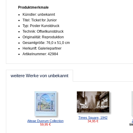
Produktmerkmale
Künstler: unbekannt
Titel: Ticket for Junior
Typ: Poster Kunstdruck
Technik: Offsetkunstdruck
Originalität: Reproduktion
Gesamtgröße: 76,0 x 51,0 cm
Herkunft: Galeriepartner
Artikelnummer: 42984
weitere Werke von unbekannt
Times Square, 1942
Alteae Duorum Collection
34,95
€
59,95
€
59