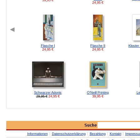
39,95
€
24,95
€
Flasche I
Flasche II
Kloster
24,95
€
24,95
€
Schwarzer Adonis
O'Neill Printing
Le
29,95 €
24,95
€
39,95
€
Informationen
Datenschutzerklärung
Bezahlung
Kontakt
Impress