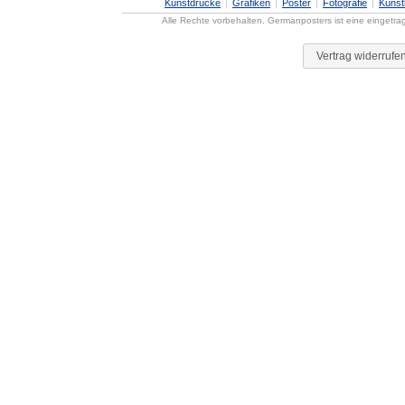
Kunstdrucke
Grafiken
Poster
Fotografie
Künst
Alle Rechte vorbehalten. Germanposters ist eine eingetr
Vertrag widerrufe