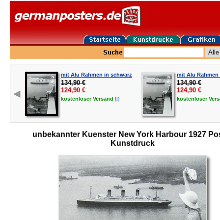
mit Alu Rahmen in schwarz
mit Alu Rahmen i
134,90 €
134,90 €
124,90
€
124,90
€
[i]
kostenloser
Versand
kostenloser
Ver
unbekannter Kuenster New York Harbour 1927 Po
Kunstdruck