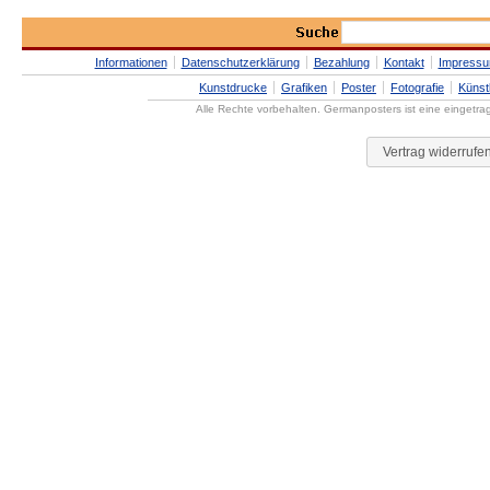
Informationen
Datenschutzerklärung
Bezahlung
Kontakt
Impress
Kunstdrucke
Grafiken
Poster
Fotografie
Künst
Alle Rechte vorbehalten. Germanposters ist eine eingetr
Vertrag widerrufe