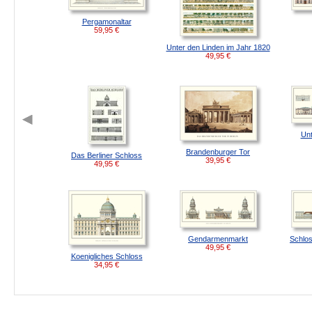
Pergamonaltar
59,95
€
Unter den Linden im Jahr 1820
49,95
€
Unt
Brandenburger Tor
Das Berliner Schloss
39,95
€
49,95
€
Gendarmenmarkt
Schlos
49,95
€
Koenigliches Schloss
34,95
€