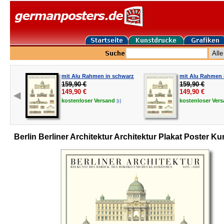
mit Alu Rahmen in schwarz
mit Alu Rahmen i
159,90 €
159,90 €
149,90
€
149,90
€
[i]
kostenloser
Versand
kostenloser
Ver
Berlin Berliner Architektur Architektur Plakat Poster K