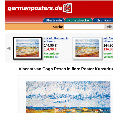
mit Alu Rahmen in
mit Al
schwarz
silber 
144,90 €
144,90
134,90
€
134,9
kostenloser
kosten
[i]
Versand
Versa
Vincent van Gogh Pesco in fiore Poster Kunstdr