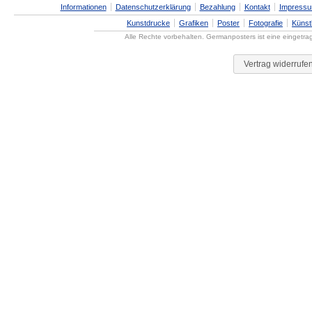
Informationen
Datenschutzerklärung
Bezahlung
Kontakt
Impress
Kunstdrucke
Grafiken
Poster
Fotografie
Künst
Alle Rechte vorbehalten. Germanposters ist eine eingetr
Vertrag widerrufe