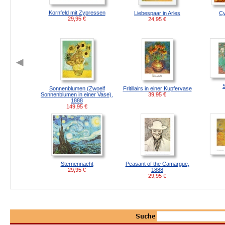
Kornfeld mit Zypressen
Liebespaar in Arles
Cy
29,95
€
24,95
€
S
Sonnenblumen (Zwoelf
Fritillairs in einer Kupfervase
Sonnenblumen in einer Vase),
39,95
€
1888
149,95
€
Sternennacht
Peasant of the Camargue,
29,95
€
1888
29,95
€