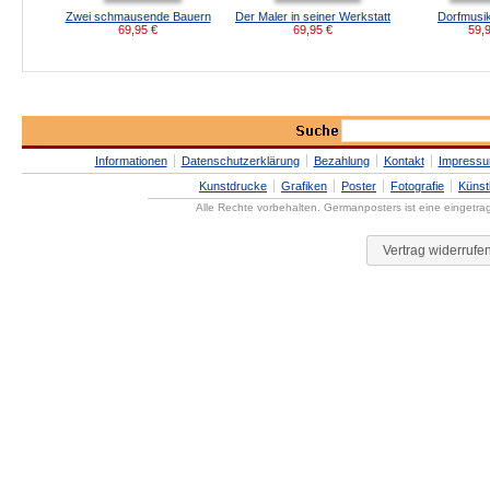
Zwei schmausende Bauern
Der Maler in seiner Werkstatt
Dorfmusi
69,95
€
69,95
€
59,
Informationen
Datenschutzerklärung
Bezahlung
Kontakt
Impress
Kunstdrucke
Grafiken
Poster
Fotografie
Künst
Alle Rechte vorbehalten. Germanposters ist eine eingetr
Vertrag widerrufe