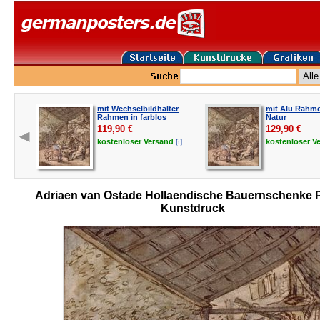
mit Wechselbildhalter
mit Alu Rahme
Rahmen in farblos
Natur
119,90
€
129,90
€
[i]
kostenloser
Versand
kostenloser
V
Adriaen van Ostade Hollaendische Bauernschenke 
Kunstdruck