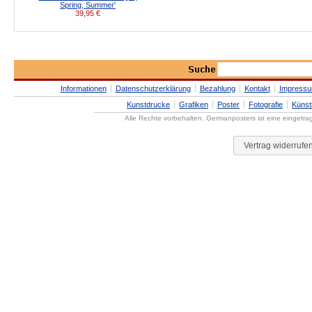
Spring, Summer'
39,95
€
Informationen
Datenschutzerklärung
Bezahlung
Kontakt
Impress
Kunstdrucke
Grafiken
Poster
Fotografie
Künst
Alle Rechte vorbehalten. Germanposters ist eine eingetr
Vertrag widerrufe