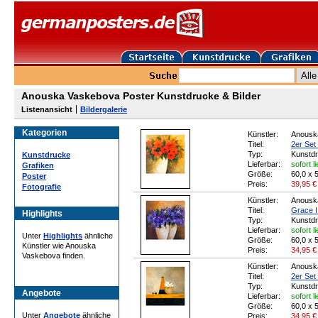
Anouska Vaskebova Poster Kunstdrucke & Bilder
Listenansicht
Bildergalerie
Kategorien
Künstler:
Anousk
Titel:
2er Set 
Typ:
Kunstd
Kunstdrucke
Lieferbar:
sofort l
Grafiken
Größe:
60,0 x 
Poster
Preis:
39,95
€
Fotografie
Künstler:
Anousk
Titel:
Grace I
Highlights
Typ:
Kunstd
Lieferbar:
sofort l
Unter
Highlights
ähnliche
Größe:
60,0 x 
Künstler wie Anouska
Preis:
34,95
€
Vaskebova finden.
Künstler:
Anousk
Titel:
2er Set 
Typ:
Kunstd
Angebote
Lieferbar:
sofort l
Größe:
60,0 x 
Unter
Angebote
ähnliche
Preis:
34,95
€