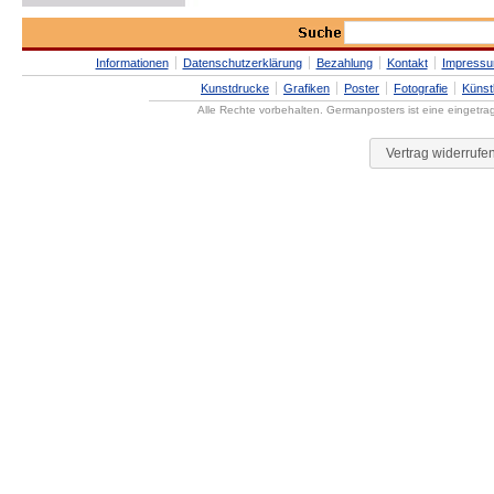
Informationen
Datenschutzerklärung
Bezahlung
Kontakt
Impress
Kunstdrucke
Grafiken
Poster
Fotografie
Künst
Alle Rechte vorbehalten. Germanposters ist eine eingetr
Vertrag widerrufe