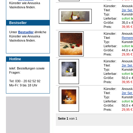
Künstler wie Anouska
Künstler:
Anousk
Vaskebova finden.
Titel:
2er Set 
Typ:
Kunstd
Lieferbar:
sofort l
Bestseller
Größe:
35,0 x 
Preis:
39,95
€
Unter
Bestseller
ähnliche
Künstler:
Anousk
Künstler wie Anouska
Titel:
Rememb
Vaskebova finden.
Typ:
Kunstd
Lieferbar:
sofort l
Größe:
44,0 x 
Preis:
29,95
€
Hotline
Künstler:
Anousk
Titel:
2er Set 
telef. Bestellungen sowie
Typ:
Kunstd
Fragen:
Lieferbar:
sofort l
Größe:
50,0 x 
Tel: 030 - 20 62 52 92
Preis:
39,95
€
Mo-Fr: 9 bis 18 Uhr
Künstler:
Anousk
Titel:
2er Set
Typ:
Kunstd
Lieferbar:
sofort l
Größe:
50,0 x 
Preis:
29,95
€
Seite 1
von 1