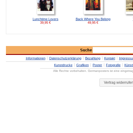
Lunchtime Lovers
Back Where You Belong
39,95
€
49,95
€
Informationen
Datenschutzerklärung
Bezahlung
Kontakt
Impress
Kunstdrucke
Grafiken
Poster
Fotografie
Künst
Alle Rechte vorbehalten. Germanposters ist eine eingetr
Vertrag widerrufe