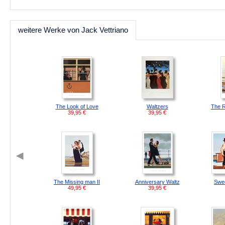
weitere Werke von Jack Vettriano
The Look of Love
Waltzers
The R
39,95
€
39,95
€
The Missing man II
Anniversary Waltz
Swee
49,95
€
39,95
€