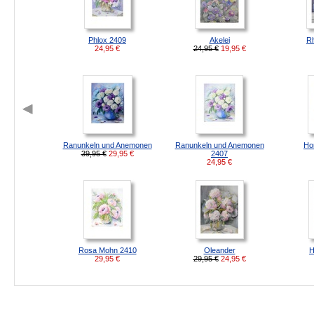
Phlox 2409
Akelei
R
24,95
€
24,95 €
19,95
€
Ranunkeln und Anemonen
Ranunkeln und Anemonen
Ho
39,95 €
29,95
€
2407
24,95
€
Rosa Mohn 2410
Oleander
H
29,95
€
29,95 €
24,95
€