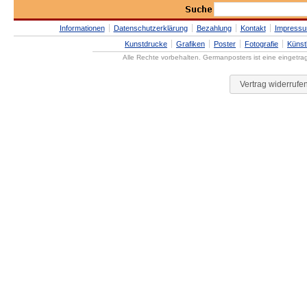
Informationen
Datenschutzerklärung
Bezahlung
Kontakt
Impress
Kunstdrucke
Grafiken
Poster
Fotografie
Künst
Alle Rechte vorbehalten. Germanposters ist eine eingetr
Vertrag widerrufe