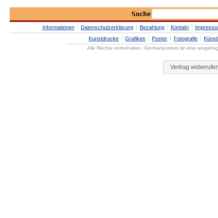
Informationen
Datenschutzerklärung
Bezahlung
Kontakt
Impress
Kunstdrucke
Grafiken
Poster
Fotografie
Künst
Alle Rechte vorbehalten. Germanposters ist eine eingetr
Vertrag widerrufe