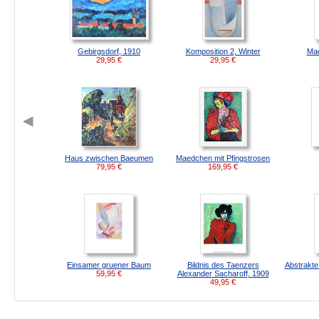
Gebirgsdorf, 1910
Komposition 2, Winter
Mae
29,95
€
29,95
€
Haus zwischen Baeumen
Maedchen mit Pfingstrosen
79,95
€
169,95
€
Einsamer gruener Baum
Bildnis des Taenzers
Abstrakte
59,95
€
Alexander Sacharoff, 1909
49,95
€