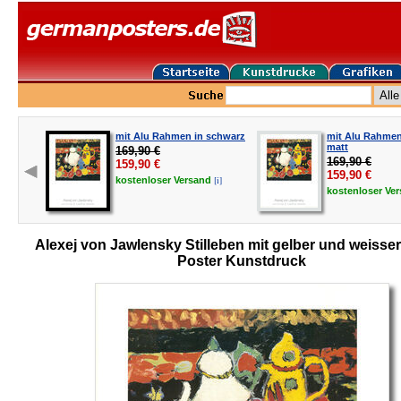
mit Alu Rahmen in schwarz
mit Alu Rahmen 
matt
169,90 €
169,90 €
159,90
€
159,90
€
[i]
kostenloser
Versand
kostenloser
Ve
Alexej von Jawlensky Stilleben mit gelber und weisse
Poster Kunstdruck