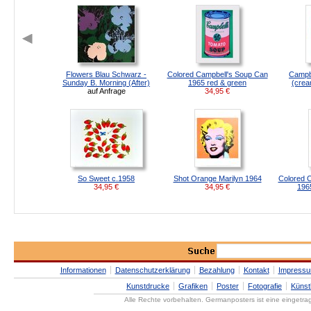
Flowers Blau Schwarz -
Colored Campbell's Soup Can
Campbe
Sunday B. Morning (After)
1965 red & green
(crea
auf Anfrage
34,95
€
So Sweet c.1958
Shot Orange Marilyn 1964
Colored 
34,95
€
34,95
€
1965
Informationen
Datenschutzerklärung
Bezahlung
Kontakt
Impress
Kunstdrucke
Grafiken
Poster
Fotografie
Künst
Alle Rechte vorbehalten. Germanposters ist eine eingetr