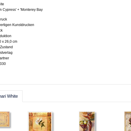
ite
lian Cypress' + 'Monterey Bay
druck
wertigen Kunstdrucken
ck
oduktion
0 x 26,0 cm
 Zustand
stverlag
artner
2330
ari White