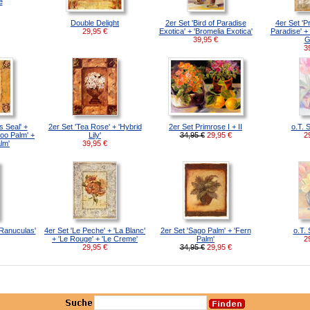
e
Double Delight
2er Set 'Bird of Paradise
4er Set 'Pr
29,95
€
Exotica' + 'Bromelia Exotica'
Paradise' + 
39,95
€
G
3
s Seal' +
2er Set 'Tea Rose' + 'Hybrid
2er Set Primrose I + II
o.T. S
oo Palm' +
Lily'
34,95 €
29,95
€
2
lm'
39,95
€
'Ranuculas'
4er Set 'Le Peche' + 'La Blanc'
2er Set 'Sago Palm' + 'Fern
o.T. 
+ 'Le Rouge' + 'Le Creme'
Palm'
2
29,95
€
34,95 €
29,95
€