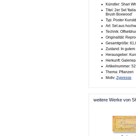
Künstler: Shari Wh
Titel: 2er Set 'Ita
Brush Boxwood'
Typ: Poster Kunst
Art: Set aus hoch
Technik: Offsetdru
Originalität: Repr
Gesamtgröße: 61,
Zustand: In gutem
Herausgeber: Kun
Herkunft: Galeriep
Artikelnummer: 5
Thema: Pflanzen
Motiv:
Zypresse
weitere Werke von Sh