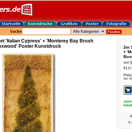
et 'Italian Cypress' + 'Monterey Bay Brush
xwood' Poster Kunstdruck
2er 
+ '
Box
von
S
61,0 
Preis
inkl. 
sofor
liefe
A
▸