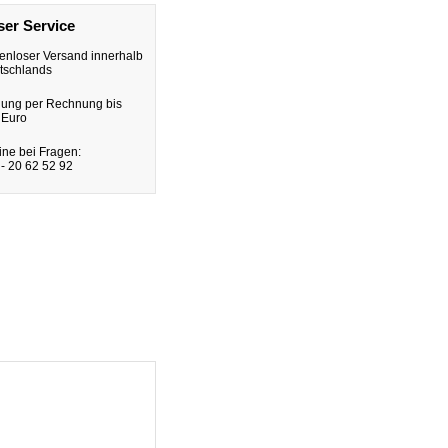
er Service
enloser Versand innerhalb
tschlands
lung per Rechnung bis
 Euro
ine bei Fragen:
- 20 62 52 92