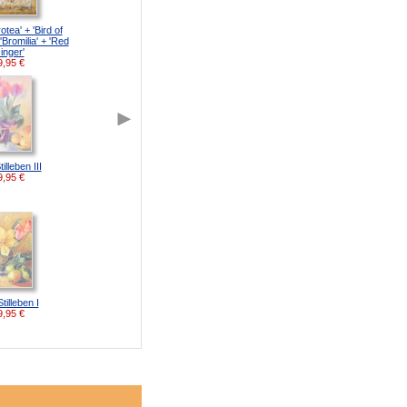
otea' + 'Bird of
'Bromilia' + 'Red
inger'
9,95
€
tilleben III
9,95
€
Stilleben I
9,95
€