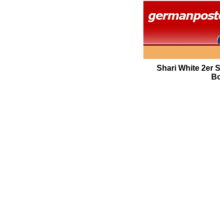
Shari White 2er S
Bo