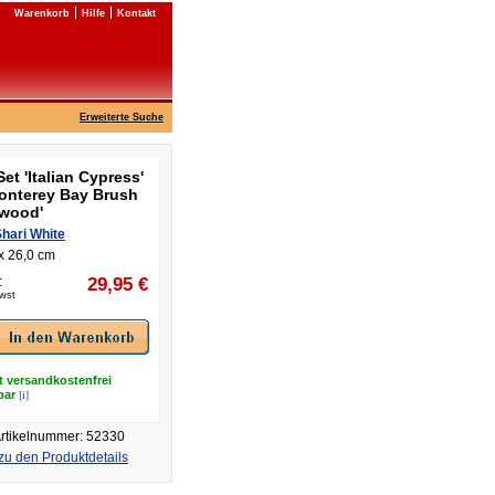
Warenkorb
Hilfe
Kontakt
Erweiterte Suche
Set 'Italian Cypress'
Monterey Bay Brush
wood'
hari White
x 26,0 cm
:
29,95
€
Mwst
t versandkostenfrei
[i]
rbar
rtikelnummer: 52330
zu den Produktdetails