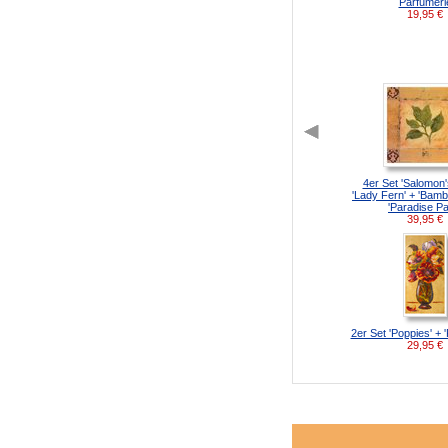
Parfumeri
19,95
€
4er Set 'Salomon'
'Lady Fern' + 'Bamb
'Paradise Pa
39,95
€
2er Set 'Poppies' + 
29,95
€