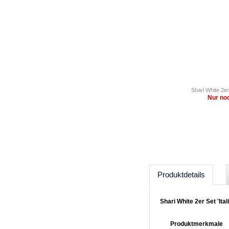
Shari White 2er
Nur noc
Produktdetails
Shari White 2er Set 'I
Produktmerkmale