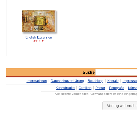
English Excursion
39,95
€
Informationen
Datenschutzerklärung
Bezahlung
Kontakt
Impress
Kunstdrucke
Grafiken
Poster
Fotografie
Künst
Alle Rechte vorbehalten. Germanposters ist eine eingetr
Vertrag widerrufe