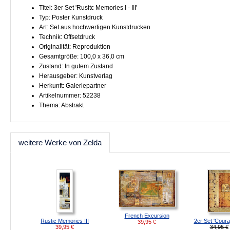
Titel: 3er Set 'Rusitc Memories I - III'
Typ: Poster Kunstdruck
Art: Set aus hochwertigen Kunstdrucken
Technik: Offsetdruck
Originalität: Reproduktion
Gesamtgröße: 100,0 x 36,0 cm
Zustand: In gutem Zustand
Herausgeber: Kunstverlag
Herkunft: Galeriepartner
Artikelnummer: 52238
Thema: Abstrakt
weitere Werke von Zelda
French Excursion
Rustic Memories III
2er Set 'Courag
39,95
€
39,95
€
34,95 €