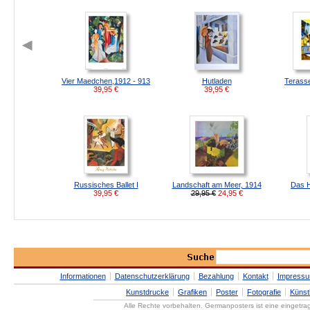
Vier Maedchen,1912 - 913
Hutladen
Terass
39,95
€
39,95
€
Russisches Ballet I
Landschaft am Meer, 1914
Das H
39,95
€
29,95 €
24,95
€
Informationen
Datenschutzerklärung
Bezahlung
Kontakt
Impress
Kunstdrucke
Grafiken
Poster
Fotografie
Künst
Alle Rechte vorbehalten. Germanposters ist eine eingetr