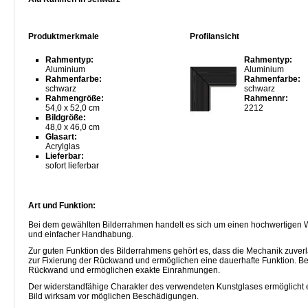
Produktmerkmale
Profilansicht
Rahmentyp:
Rahmentyp:
Aluminium
Aluminium
Rahmenfarbe:
Rahmenfarbe:
schwarz
schwarz
Rahmengröße:
Rahmennr:
54,0 x 52,0 cm
2212
Bildgröße:
48,0 x 46,0 cm
Glasart:
Acrylglas
Lieferbar:
sofort lieferbar
Art und Funktion:
Bei dem gewählten Bilderrahmen handelt es sich um einen hochwertigen W
und einfacher Handhabung.
Zur guten Funktion des Bilderrahmens gehört es, dass die Mechanik zuverl
zur Fixierung der Rückwand und ermöglichen eine dauerhafte Funktion. B
Rückwand und ermöglichen exakte Einrahmungen.
Der widerstandfähige Charakter des verwendeten Kunstglases ermöglicht e
Bild wirksam vor möglichen Beschädigungen.