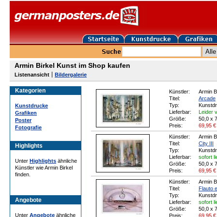
Armin Birkel Kunst im Shop kaufen
Listenansicht
Bildergalerie
Kategorien
Künstler:
Armin B
Titel:
Arcade
Typ:
Kunstd
Kunstdrucke
Lieferbar:
Leider v
Grafiken
Größe:
50,0 x 
Poster
Preis:
69,95
€
Fotografie
Künstler:
Armin B
Titel:
City III
Highlights
Typ:
Kunstd
Lieferbar:
sofort l
Unter
Highlights
ähnliche
Größe:
50,0 x 
Künstler wie Armin Birkel
Preis:
69,95
€
finden.
Künstler:
Armin B
Titel:
Flauto 
Typ:
Kunstd
Angebote
Lieferbar:
sofort l
Größe:
50,0 x 
Unter
Angebote
ähnliche
Preis:
69,95
€