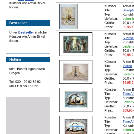
Künstler wie Armin Birkel
Künstler:
Armin B
finden.
Titel:
Saxoph
Typ:
Kunstd
Lieferbar:
sofort l
Bestseller
Größe:
70,0 x 
Preis:
69,95
€
Unter
Bestseller
ähnliche
Künstler:
Armin B
Künstler wie Armin Birkel
Titel:
Sunrise
finden.
Typ:
Kunstd
Lieferbar:
Leider v
Größe:
50,0 x 
Preis:
69,95
€
Hotline
Künstler:
Armin B
Titel:
Violine
telef. Bestellungen sowie
Typ:
Kunstd
Fragen:
Lieferbar:
Leider v
Größe:
50,0 x 
Tel: 030 - 20 62 52 92
Preis:
69,95
€
Mo-Fr: 9 bis 18 Uhr
Künstler:
Armin B
Titel:
Time Aft
Typ:
Kunstdr
Lieferbar:
Leider v
Größe:
50,0 x 
Preis:
289,95
Künstler:
Armin B
Titel:
Time Aft
Typ:
Kunstd
Lieferbar:
sofort l