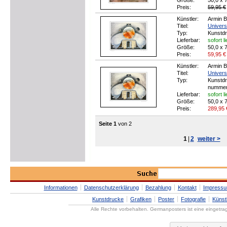
Größe:
50,0 x 
Preis:
59,95 €
Künstler:
Armin B
Titel:
Univer
Typ:
Kunstd
Lieferbar:
sofort l
Größe:
50,0 x 
Preis:
59,95
€
Künstler:
Armin B
Titel:
Univers
Typ:
Kunstdr
nummer
Lieferbar:
sofort l
Größe:
50,0 x 
Preis:
289,95
Seite 1
von 2
1
|
2
weiter >
Informationen
Datenschutzerklärung
Bezahlung
Kontakt
Impress
Kunstdrucke
Grafiken
Poster
Fotografie
Künst
Alle Rechte vorbehalten. Germanposters ist eine eingetr