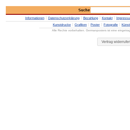
Informationen
Datenschutzerklärung
Bezahlung
Kontakt
Impress
Kunstdrucke
Grafiken
Poster
Fotografie
Künst
Alle Rechte vorbehalten. Germanposters ist eine eingetr
Vertrag widerrufe