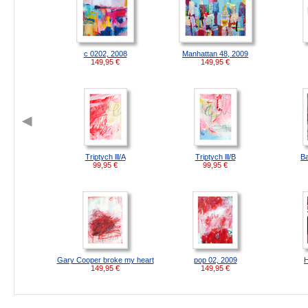
c 0202, 2008
Manhattan 48, 2009
149,95
€
149,95
€
Triptych lll/A
Triptych lll/B
Ba
99,95
€
99,95
€
Gary Cooper broke my heart
pop 02, 2009
H
149,95
€
149,95
€