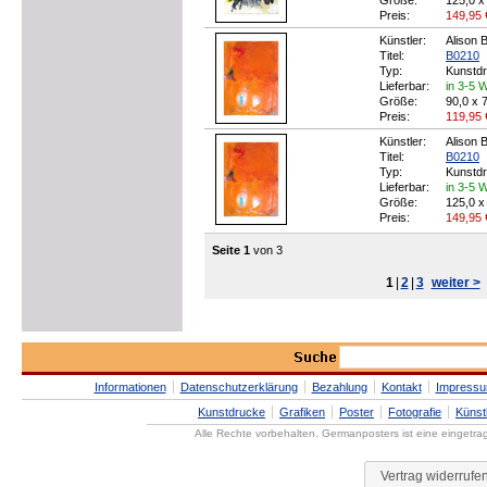
Größe:
125,0 x
Preis:
149,95
Künstler:
Alison 
Titel:
B0210
Typ:
Kunstd
Lieferbar:
in 3-5 
Größe:
90,0 x 
Preis:
119,95
Künstler:
Alison 
Titel:
B0210
Typ:
Kunstd
Lieferbar:
in 3-5 
Größe:
125,0 x
Preis:
149,95
Seite 1
von 3
1
|
2
|
3
weiter >
Informationen
Datenschutzerklärung
Bezahlung
Kontakt
Impress
Kunstdrucke
Grafiken
Poster
Fotografie
Künst
Alle Rechte vorbehalten. Germanposters ist eine eingetr
Vertrag widerrufe