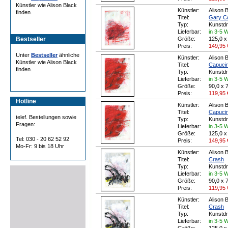
Künstler wie Alison Black
Künstler:
Alison 
finden.
Titel:
Gary Co
Typ:
Kunstd
Lieferbar:
in 3-5 
Bestseller
Größe:
125,0 x
Preis:
149,95
Unter
Bestseller
ähnliche
Künstler:
Alison 
Künstler wie Alison Black
Titel:
Capuci
finden.
Typ:
Kunstd
Lieferbar:
in 3-5 
Größe:
90,0 x 
Preis:
119,95
Hotline
Künstler:
Alison 
Titel:
Capuci
telef. Bestellungen sowie
Typ:
Kunstd
Fragen:
Lieferbar:
in 3-5 
Größe:
125,0 x
Tel: 030 - 20 62 52 92
Preis:
149,95
Mo-Fr: 9 bis 18 Uhr
Künstler:
Alison 
Titel:
Crash
Typ:
Kunstd
Lieferbar:
in 3-5 
Größe:
90,0 x 
Preis:
119,95
Künstler:
Alison 
Titel:
Crash
Typ:
Kunstd
Lieferbar:
in 3-5 