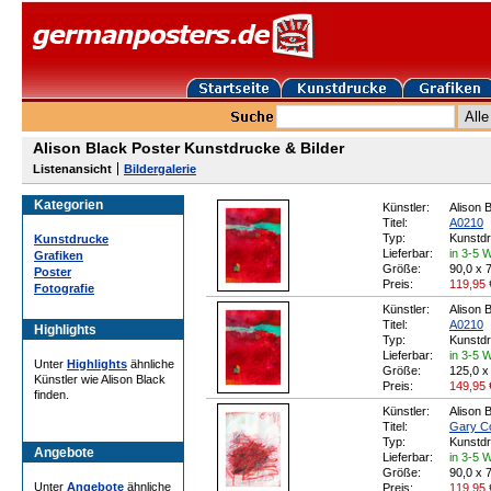
Alison Black Poster Kunstdrucke & Bilder
Listenansicht
Bildergalerie
Kategorien
Künstler:
Alison 
Titel:
A0210
Typ:
Kunstd
Kunstdrucke
Lieferbar:
in 3-5 
Grafiken
Größe:
90,0 x 
Poster
Preis:
119,95
Fotografie
Künstler:
Alison 
Titel:
A0210
Highlights
Typ:
Kunstd
Lieferbar:
in 3-5 
Unter
Highlights
ähnliche
Größe:
125,0 x
Künstler wie Alison Black
Preis:
149,95
finden.
Künstler:
Alison 
Titel:
Gary Co
Typ:
Kunstd
Angebote
Lieferbar:
in 3-5 
Größe:
90,0 x 
Unter
Angebote
ähnliche
Preis:
119,95