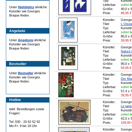
Typ:
Kunstd
Lieferbar:
sofort l
Unter
Highlights
ähnliche
Größe:
40,0 x 
Künstler wie Georges
Preis:
89,95
€
Braque finden.
Künstler:
George
Titel:
L Oisea
Typ:
Kunstd
Angebote
Lieferbar:
sofort l
Größe:
80,0 x 
Unter
Angebote
ähnliche
Preis:
39,95
€
Künstler wie Georges
Künstler:
George
Braque finden.
Titel:
Nature 
Typ:
Kunstd
Lieferbar:
sofort l
Bestseller
Größe:
90,0 x 
Preis:
59,95
€
Unter
Bestseller
ähnliche
Künstler:
George
Künstler wie Georges
Titel:
Der Ma
Braque finden.
Typ:
Kunstd
Lieferbar:
sofort l
Größe:
57,4 x 
Preis:
39,95
€
Hotline
Künstler:
George
Titel:
Le tapis
telef. Bestellungen sowie
Typ:
Kunstd
Fragen:
Lieferbar:
sofort l
Größe:
42,0 x 
Tel: 030 - 20 62 52 92
Preis:
159,95
Mo-Fr: 9 bis 18 Uhr
Künstler:
George