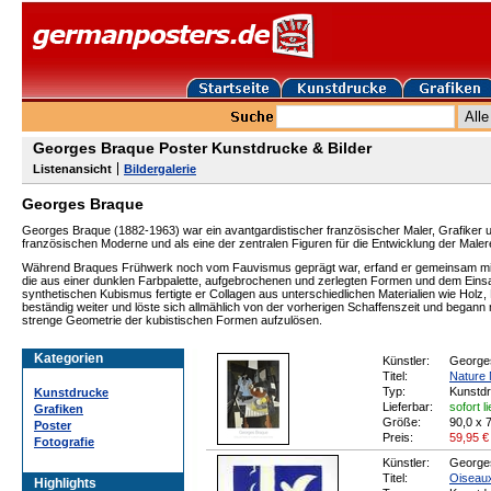
Georges Braque Poster Kunstdrucke & Bilder
Listenansicht
Bildergalerie
Georges Braque
Georges Braque (1882-1963) war ein avantgardistischer französischer Maler, Grafiker un
französischen Moderne und als eine der zentralen Figuren für die Entwicklung der Maler
Während Braques Frühwerk noch vom Fauvismus geprägt war, erfand er gemeinsam mit
die aus einer dunklen Farbpalette, aufgebrochenen und zerlegten Formen und dem Eins
synthetischen Kubismus fertigte er Collagen aus unterschiedlichen Materialien wie Holz,
beständig weiter und löste sich allmählich von der vorherigen Schaffenszeit und begann
strenge Geometrie der kubistischen Formen aufzulösen.
Kategorien
Künstler:
George
Titel:
Nature 
Typ:
Kunstd
Kunstdrucke
Lieferbar:
sofort l
Grafiken
Größe:
90,0 x 
Poster
Preis:
59,95
€
Fotografie
Künstler:
George
Titel:
Oiseau
Highlights