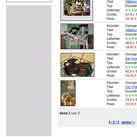
Titel:
Stilleb
Typ:
Kunstd
Lieferbar:
in 6-8 
Größe:
57,4 x 
Preis:
39,95
€
Künstler:
George
Titel:
Stillebe
Typ:
Kunstd
Lieferbar:
in 6-8 
Größe:
56,0 x 
Preis:
39,95
€
Künstler:
George
Titel:
Die gru
Typ:
Kunstd
Lieferbar:
in 6-8 
Größe:
42,6 x 
Preis:
49,95
€
Künstler:
George
Titel:
Der Phi
Typ:
Kunstd
Lieferbar:
in 6-8 
Größe:
72,5 x 
Preis:
39,95
€
Seite 1
von 3
1
|
2
|
3
weiter >