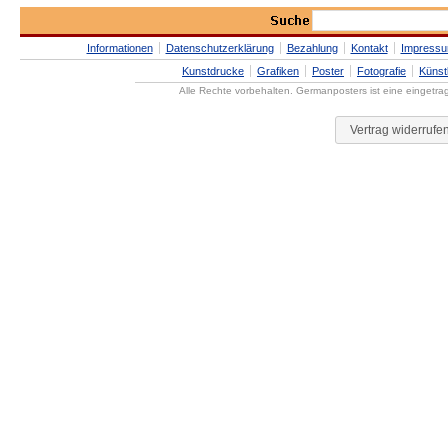
Informationen
Datenschutzerklärung
Bezahlung
Kontakt
Impress
Kunstdrucke
Grafiken
Poster
Fotografie
Künst
Alle Rechte vorbehalten. Germanposters ist eine eingetr
Vertrag widerrufe