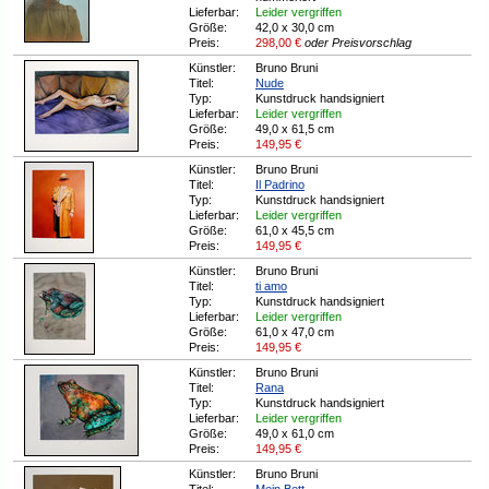
Lieferbar:
Leider vergriffen
Größe:
42,0 x 30,0 cm
Preis:
298,00
€
oder Preisvorschlag
Künstler:
Bruno Bruni
Titel:
Nude
Typ:
Kunstdruck handsigniert
Lieferbar:
Leider vergriffen
Größe:
49,0 x 61,5 cm
Preis:
149,95
€
Künstler:
Bruno Bruni
Titel:
Il Padrino
Typ:
Kunstdruck handsigniert
Lieferbar:
Leider vergriffen
Größe:
61,0 x 45,5 cm
Preis:
149,95
€
Künstler:
Bruno Bruni
Titel:
ti amo
Typ:
Kunstdruck handsigniert
Lieferbar:
Leider vergriffen
Größe:
61,0 x 47,0 cm
Preis:
149,95
€
Künstler:
Bruno Bruni
Titel:
Rana
Typ:
Kunstdruck handsigniert
Lieferbar:
Leider vergriffen
Größe:
49,0 x 61,0 cm
Preis:
149,95
€
Künstler:
Bruno Bruni