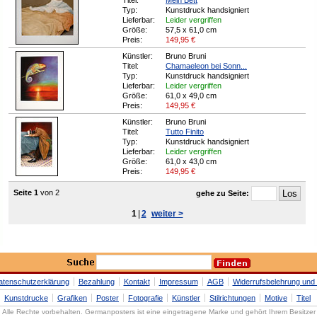
Titel:
Mein Bett
Typ:
Kunstdruck handsigniert
Lieferbar:
Leider vergriffen
Größe:
57,5 x 61,0 cm
Preis:
149,95
€
Künstler:
Bruno Bruni
Titel:
Chamaeleon bei Sonn...
Typ:
Kunstdruck handsigniert
Lieferbar:
Leider vergriffen
Größe:
61,0 x 49,0 cm
Preis:
149,95
€
Künstler:
Bruno Bruni
Titel:
Tutto Finito
Typ:
Kunstdruck handsigniert
Lieferbar:
Leider vergriffen
Größe:
61,0 x 43,0 cm
Preis:
149,95
€
Seite 1
von 2
gehe zu Seite:
1
|
2
weiter >
atenschutzerklärung
Bezahlung
Kontakt
Impressum
AGB
Widerrufsbelehrung und 
Kunstdrucke
Grafiken
Poster
Fotografie
Künstler
Stilrichtungen
Motive
Titel
Alle Rechte vorbehalten. Germanposters ist eine eingetragene Marke und gehört Ihrem Besitzer