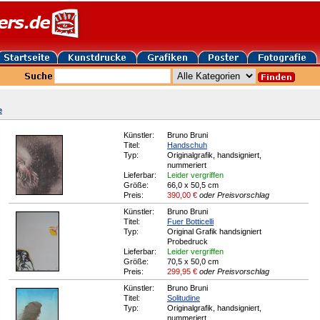
e
Künstler:
Bruno Bruni
Titel:
Handschuh
Typ:
Originalgrafik, handsigniert,
nummeriert
Lieferbar:
Leider vergriffen
Größe:
66,0 x 50,5 cm
Preis:
390,00
€
oder Preisvorschlag
Künstler:
Bruno Bruni
Titel:
Fuer Botticelli
Typ:
Original Grafik handsigniert
Probedruck
Lieferbar:
Leider vergriffen
Größe:
70,5 x 50,0 cm
Preis:
299,95
€
oder Preisvorschlag
Künstler:
Bruno Bruni
Titel:
Solitudine
Typ:
Originalgrafik, handsigniert,
nummeriert