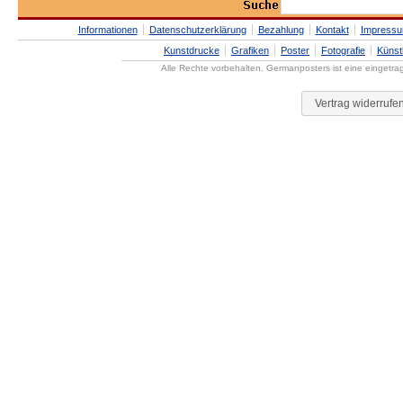
Informationen
Datenschutzerklärung
Bezahlung
Kontakt
Impress
Kunstdrucke
Grafiken
Poster
Fotografie
Künst
Alle Rechte vorbehalten. Germanposters ist eine eingetr
Vertrag widerrufe