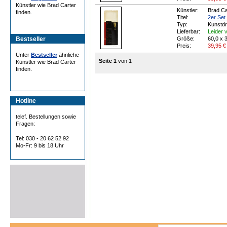
Künstler wie Brad Carter
Künstler:
Brad Ca
finden.
Titel:
2er Set '
Typ:
Kunstd
Lieferbar:
Leider v
Bestseller
Größe:
60,0 x 
Preis:
39,95
€
Unter
Bestseller
ähnliche
Seite 1
von 1
Künstler wie Brad Carter
finden.
Hotline
telef. Bestellungen sowie
Fragen:
Tel: 030 - 20 62 52 92
Mo-Fr: 9 bis 18 Uhr