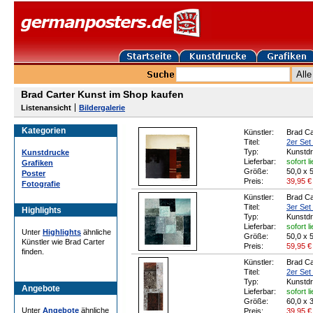
Brad Carter Kunst im Shop kaufen
Listenansicht
Bildergalerie
Kategorien
Künstler:
Brad Ca
Titel:
2er Set 
Typ:
Kunstd
Kunstdrucke
Lieferbar:
sofort l
Grafiken
Größe:
50,0 x 
Poster
Preis:
39,95
€
Fotografie
Künstler:
Brad Ca
Titel:
3er Set
Highlights
Typ:
Kunstd
Lieferbar:
sofort l
Unter
Highlights
ähnliche
Größe:
50,0 x 
Künstler wie Brad Carter
Preis:
59,95
€
finden.
Künstler:
Brad Ca
Titel:
2er Set 
Typ:
Kunstd
Angebote
Lieferbar:
sofort l
Größe:
60,0 x 
Unter
Angebote
ähnliche
Preis:
39,95
€