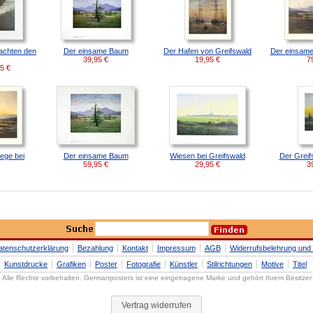
achten den
Der einsame Baum
Der Hafen von Greifswald
Der einsame
39,95
€
19,95
€
7
95
€
ege bei
Der einsame Baum
Wiesen bei Greifswald
Der Greif
59,95
€
29,95
€
3
atenschutzerklärung
Bezahlung
Kontakt
Impressum
AGB
Widerrufsbelehrung und 
Kunstdrucke
Grafiken
Poster
Fotografie
Künstler
Stilrichtungen
Motive
Titel
Alle Rechte vorbehalten. Germanposters ist eine eingetragene Marke und gehört Ihrem Besitzer
Vertrag widerrufen