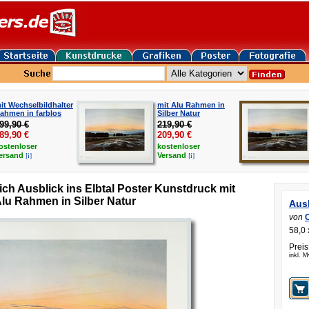
it Wechselbildhalter
mit Alu Rahmen in
ahmen in farblos
Silber Natur
99,90 €
219,90 €
89,90
€
209,90
€
ostenloser
kostenloser
[i]
[i]
ersand
Versand
ich Ausblick ins Elbtal Poster Kunstdruck mit
lu Rahmen in Silber Natur
Ausb
von
C
58,0 
Preis
inkl. 