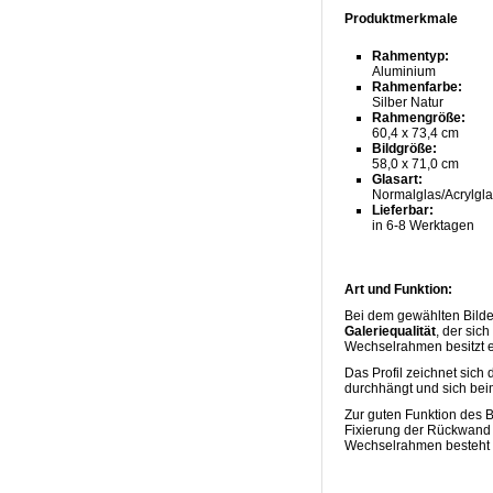
Produktmerkmale
Rahmentyp:
Aluminium
Rahmenfarbe:
Silber Natur
Rahmengröße:
60,4 x 73,4 cm
Bildgröße:
58,0 x 71,0 cm
Glasart:
Normalglas/Acrylgl
Lieferbar:
in 6-8 Werktagen
Art und Funktion:
Bei dem gewählten Bild
Galeriequalität
, der sic
Wechselrahmen besitzt ei
Das Profil zeichnet sich
durchhängt und sich bei
Zur guten Funktion des B
Fixierung der Rückwand 
Wechselrahmen besteht üb