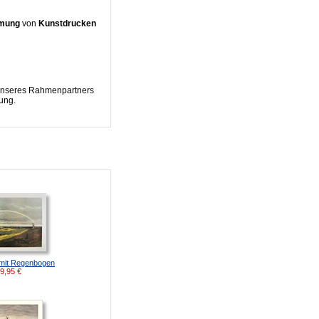
hmung
von
Kunstdrucken
n unseres Rahmenpartners
ung.
 mit Regenbogen
9,95
€