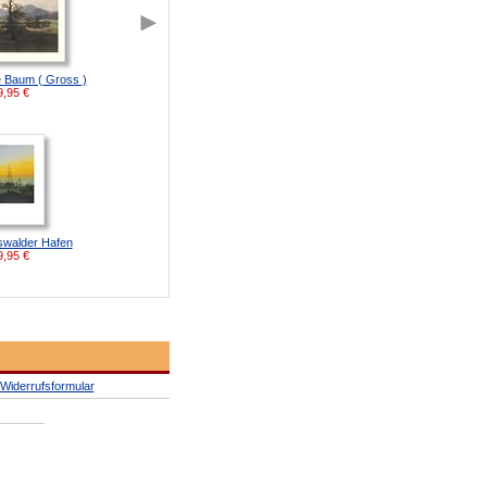
 Baum ( Gross )
9,95
€
swalder Hafen
9,95
€
Widerrufsformular