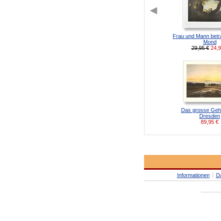
Frau und Mann betr
Mond
29,95 €
24,
Das grosse Geh
Dresden
89,95
€
Informationen
D