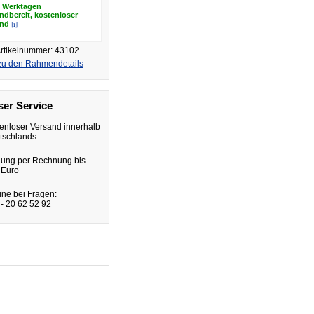
8 Werktagen
ndbereit, kostenloser
[i]
and
rtikelnummer: 43102
zu den Rahmendetails
er Service
enloser Versand innerhalb
tschlands
lung per Rechnung bis
 Euro
ine bei Fragen:
- 20 62 52 92