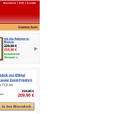
Warenkorb
Hilfe
Kontakt
Erweiterte Suche
mit Alu Rahmen in
Bronze
229,90 €
219,90
€
kostenloser
[i]
Versand
lick ins Elbtal
aspar David Friedrich
x 71,0 cm
:
219,90 €
Mwst
209,90
€