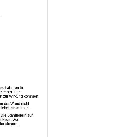
:
hselrahmen in
ichnet. Der
ört zur Wirkung kommen.
an der Wand nicht
 sicher zusammen.
 Die Stahlfedern zur
nktion. Der
er sichern.