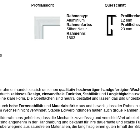
Profilansicht
Querschnitt
Rahmentyp:
Profilbreite
Aluminium
12 mm
Rahmenfarbe:
Profilhöhe:
Silber Natur
23 mm
Rahmennr:
1803
as
errahmen handelt es sich um einen
qualitativ hochwertigen handgefertigten Wec
h durch
zeitloses Design
,
einwandfreie Funktion
,
Stabilität
und
Langlebigkeit
ausze
ne klare Form. Die Oberflächen sind neutral gestaltet und lassen das Bild ungest
 durch
hohe Formstabilität
und
Materialstärke
aus und bewirkt, dass der Rahmen 
m Wechseln nicht verwindet. Stabile Eckverbindungen halten auch große Rahmen
ilderrahmens gehört es, dass die Mechanik zuverlässig und verschleißfrei arbeitet.
sind angenehm in der Handhabung und bekannt für Ihre dauerhafte und exakte Fu
erwiegend aus säurefreien Materialien, die langfristig einen guten Erhalt der Bild