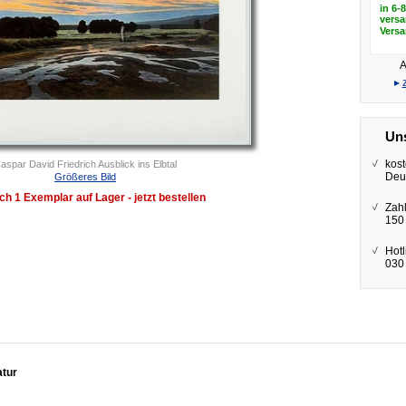
in 6-
versa
Vers
A
▸
Uns
kost
aspar David Friedrich Ausblick ins Elbtal
Deu
Größeres Bild
ch 1 Exemplar auf Lager - jetzt bestellen
Zah
150
Hotl
030 
atur