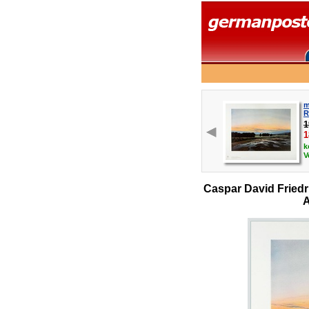
m
R
1
1
k
V
Caspar David Friedr
A