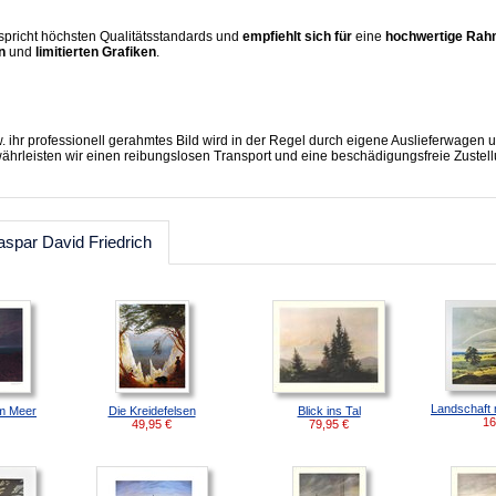
spricht höchsten Qualitätsstandards und
empfiehlt sich für
eine
hochwertige Ra
en
und
limitierten Grafiken
.
. ihr professionell gerahmtes Bild wird in der Regel durch eigene Auslieferwage
währleisten wir einen reibungslosen Transport und eine beschädigungsfreie Zustell
spar David Friedrich
Landschaft
m Meer
Die Kreidefelsen
Blick ins Tal
16
49,95
€
79,95
€