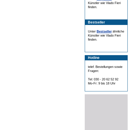
Künstler wie Vlado Fieri
finden.
Bestseller
Unter
Bestseller
ähnliche
Künstler wie Vlado Fieri
finden.
Hotline
telef. Bestellungen sowie
Fragen:
Tel: 030 - 20 62 52 92
Mo-Fr: 9 bis 18 Uhr