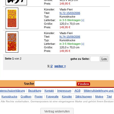
Größe:
90,0 x 90,0 cm
Preis:
149,95
€
Künstler:
Vlado Fieri
Titel:
N.72-15/03/2006
Typ:
Kunstdrucke
[i]
Lieferbar:
in 3-5 Werktagen
Größe:
120,0 x 70,0 cm
Preis:
149,95
€
Künstler:
Vlado Fieri
Titel:
N.74-15/09/2006
Typ:
Kunstdrucke
[i]
Lieferbar:
in 3-5 Werktagen
Größe:
120,0 x 70,0 cm
Preis:
149,95
€
Seite 1
von 2
gehe zu Seite:
1
|
2
weiter >
atenschutzerklärung
Bezahlung
Kontakt
Impressum
AGB
Widerrufsbelehrung und 
Kunstdrucke
Grafiken
Poster
Fotografie
Künstler
Stilrichtungen
Motive
Titel
Alle Rechte vorbehalten. Germanposters ist eine eingetragene Marke und gehört Ihrem Besitzer
Vertrag widerrufen