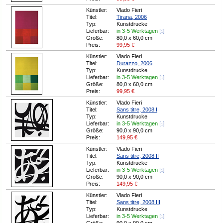
Künstler:
Vlado Fieri
Titel:
Tirana, 2006
Typ:
Kunstdrucke
[i]
Lieferbar:
in 3-5 Werktagen
Größe:
80,0 x 60,0 cm
Preis:
99,95
€
Künstler:
Vlado Fieri
Titel:
Durazzo, 2006
Typ:
Kunstdrucke
[i]
Lieferbar:
in 3-5 Werktagen
Größe:
80,0 x 60,0 cm
Preis:
99,95
€
Künstler:
Vlado Fieri
Titel:
Sans titre, 2008 I
Typ:
Kunstdrucke
[i]
Lieferbar:
in 3-5 Werktagen
Größe:
90,0 x 90,0 cm
Preis:
149,95
€
Künstler:
Vlado Fieri
Titel:
Sans titre, 2008 II
Typ:
Kunstdrucke
[i]
Lieferbar:
in 3-5 Werktagen
Größe:
90,0 x 90,0 cm
Preis:
149,95
€
Künstler:
Vlado Fieri
Titel:
Sans titre, 2008 III
Typ:
Kunstdrucke
[i]
Lieferbar:
in 3-5 Werktagen