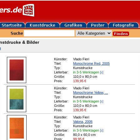
nstdrucke & Bilder
e
Künstler:
Vlado Fieri
Titel:
Monochrome Red, 2005
Typ:
Kunstdrucke
[i]
Lieferbar:
in 3-5 Werktagen
Größe:
110,0 x 80,0 cm
Preis:
139,95
€
Künstler:
Vlado Fieri
Titel:
Monochrome Yellow, ...
Typ:
Kunstdrucke
[i]
Lieferbar:
in 3-5 Werktagen
Größe:
110,0 x 80,0 cm
Preis:
139,95
€
Künstler:
Vlado Fieri
Titel:
Valona, 2006
Typ:
Kunstdrucke
[i]
Lieferbar:
in 3-5 Werktagen
Größe:
80,0 x 60,0 cm
Preis:
99,95
€