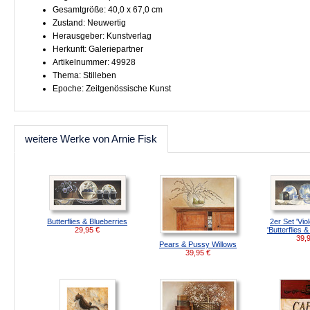
Gesamtgröße: 40,0 x 67,0 cm
Zustand: Neuwertig
Herausgeber: Kunstverlag
Herkunft: Galeriepartner
Artikelnummer: 49928
Thema: Stilleben
Epoche: Zeitgenössische Kunst
weitere Werke von Arnie Fisk
Butterflies & Blueberries
2er Set 'Viol
29,95
€
'Butterflies 
39,
Pears & Pussy Willows
39,95
€