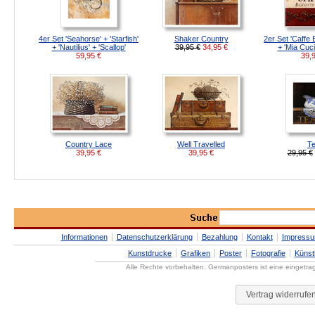
4er Set 'Seahorse' + 'Starfish'
Shaker Country
2er Set 'Caffe 
+ 'Nautilius' + 'Scallop'
39,95 €
34,95
€
+ 'Mia Cuc
59,95
€
39,
Country Lace
Well Travelled
T
39,95
€
39,95
€
29,95 €
Informationen
Datenschutzerklärung
Bezahlung
Kontakt
Impress
Kunstdrucke
Grafiken
Poster
Fotografie
Künst
Alle Rechte vorbehalten. Germanposters ist eine eingetr
Vertrag widerrufe