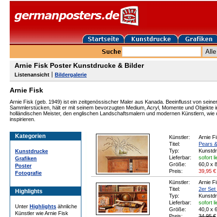
Arnie Fisk Poster Kunstdrucke & Bilder
Listenansicht
Bildergalerie
Arnie Fisk
Arnie Fisk (geb. 1949) ist ein zeitgenössischer Maler aus Kanada. Beeinflusst von seine
Sammlerstücken, hält er mit seinem bevorzugten Medium, Acryl, Momente und Objekte in de
holländischen Meister, den englischen Landschaftsmalern und modernen Künstlern, wie
inspirieren.
Kategorien
Künstler:
Arnie F
Titel:
Pears &
Typ:
Kunstd
Kunstdrucke
Lieferbar:
sofort l
Grafiken
Größe:
60,0 x 
Poster
Preis:
39,95
€
Fotografie
Künstler:
Arnie F
Titel:
2er Set 
Highlights
Typ:
Kunstd
Lieferbar:
sofort l
Unter
Highlights
ähnliche
Größe:
40,0 x 
Künstler wie Arnie Fisk
Preis:
34,95 €