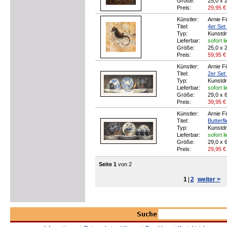
Größe:
25,0 x 
Preis:
29,95
€
Künstler:
Arnie F
Titel:
4er Set 
Typ:
Kunstd
Lieferbar:
sofort l
Größe:
25,0 x 
Preis:
59,95
€
Künstler:
Arnie F
Titel:
2er Set 
Typ:
Kunstd
Lieferbar:
sofort l
Größe:
29,0 x 
Preis:
39,95
€
Künstler:
Arnie F
Titel:
Butterfl
Typ:
Kunstd
Lieferbar:
sofort l
Größe:
29,0 x 
Preis:
29,95
€
Seite 1
von 2
1
|
2
weiter >