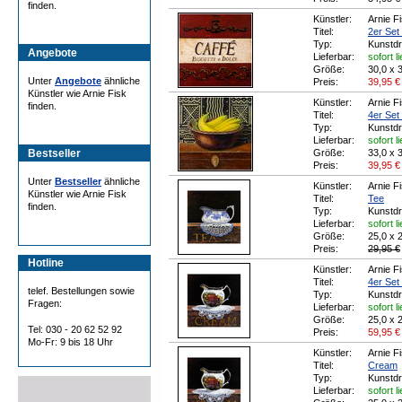
finden.
Künstler:
Arnie F
Titel:
2er Set 
Typ:
Kunstd
Angebote
Lieferbar:
sofort l
Größe:
30,0 x 
Unter
Angebote
ähnliche
Preis:
39,95
€
Künstler wie Arnie Fisk
Künstler:
Arnie F
finden.
Titel:
4er Set
Typ:
Kunstd
Lieferbar:
sofort l
Bestseller
Größe:
33,0 x 
Preis:
39,95
€
Unter
Bestseller
ähnliche
Künstler:
Arnie F
Künstler wie Arnie Fisk
Titel:
Tee
finden.
Typ:
Kunstd
Lieferbar:
sofort l
Größe:
25,0 x 
Preis:
29,95 €
Hotline
Künstler:
Arnie F
Titel:
4er Set 
telef. Bestellungen sowie
Typ:
Kunstd
Fragen:
Lieferbar:
sofort l
Größe:
25,0 x 
Tel: 030 - 20 62 52 92
Preis:
59,95
€
Mo-Fr: 9 bis 18 Uhr
Künstler:
Arnie F
Titel:
Cream
Typ:
Kunstd
Lieferbar:
sofort l