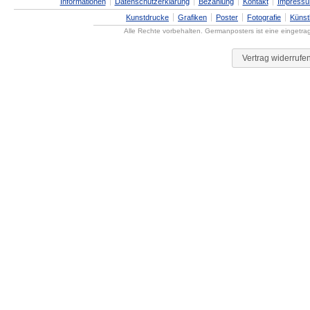
Informationen
Datenschutzerklärung
Bezahlung
Kontakt
Impress
Kunstdrucke
Grafiken
Poster
Fotografie
Künst
Alle Rechte vorbehalten. Germanposters ist eine eingetr
Vertrag widerrufe