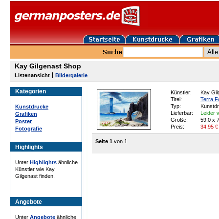
Kay Gilgenast Shop
Listenansicht
Bildergalerie
Kategorien
Künstler:
Kay Gil
Titel:
Terra F
Typ:
Kunstd
Kunstdrucke
Lieferbar:
Leider v
Grafiken
Größe:
59,0 x 
Poster
Preis:
34,95
€
Fotografie
Seite 1
von 1
Highlights
Unter
Highlights
ähnliche
Künstler wie Kay
Gilgenast finden.
Angebote
Unter
Angebote
ähnliche