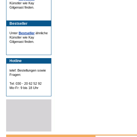
Künstler wie Kay
Gilgenast finden.
Bestseller
Unter
Bestseller
ähnliche
Künstler wie Kay
Gilgenast finden.
Hotline
telef. Bestellungen sowie
Fragen:
Tel: 030 - 20 62 52 92
Mo-Fr: 9 bis 18 Uhr