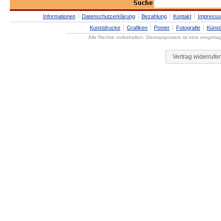
Informationen
Datenschutzerklärung
Bezahlung
Kontakt
Impress
Kunstdrucke
Grafiken
Poster
Fotografie
Künst
Alle Rechte vorbehalten. Germanposters ist eine eingetr
Vertrag widerrufe