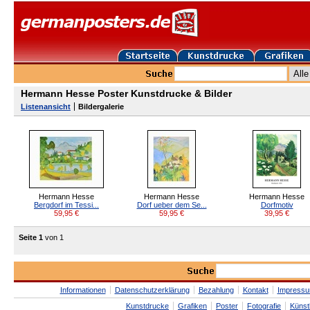
Hermann Hesse Poster Kunstdrucke & Bilder
Listenansicht
Bildergalerie
Hermann Hesse
Hermann Hesse
Hermann Hesse
Bergdorf im Tessi...
Dorf ueber dem Se...
Dorfmotiv
59,95
€
59,95
€
39,95
€
Seite 1
von 1
Informationen
Datenschutzerklärung
Bezahlung
Kontakt
Impress
Kunstdrucke
Grafiken
Poster
Fotografie
Künst