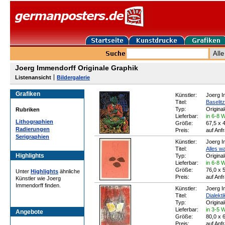
Joerg Immendorff Originale Graphik
Listenansicht
Bildergalerie
Grafiken
Künstler:
Joerg I
Titel:
Baselit
Typ:
Origina
Rubriken
Lieferbar:
in 6-8 
Lithographien
Größe:
67,5 x 
Radierungen
Preis:
auf Anf
Serigraphien
Künstler:
Joerg I
Titel:
Alles wa
Highlights
Typ:
Origina
Lieferbar:
in 6-8 
Größe:
76,0 x 
Unter
Highlights
ähnliche
Preis:
auf Anf
Künstler wie Joerg
Immendorff finden.
Künstler:
Joerg I
Titel:
Dialekti
Typ:
Origina
Lieferbar:
in 3-5 
Angebote
Größe:
80,0 x 
Preis:
auf Anf