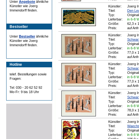
Unter
Angebote
ähnliche
Künstler wie Joerg
Künstler:
Joerg I
Immendorff finden.
Titel:
Den Le
Typ:
Origina
Lieferbar:
in 6-8 
Größe:
62,3 x 
Bestseller
Preis:
auf Anf
Künstler:
Joerg I
Unter
Bestseller
ähnliche
Titel:
Schwar
Künstler wie Joerg
Typ:
Origina
Immendorff finden.
Lieferbar:
in 6-8 
Größe:
77,0 x 
Preis:
auf Anf
Künstler:
Joerg I
Hotline
Titel:
Schwar
Typ:
Origina
telef. Bestellungen sowie
Lieferbar:
in 6-8 
Fragen:
Größe:
77,0 x 
Preis:
auf Anf
Tel: 030 - 20 62 52 92
Mo-Fr: 9 bis 18 Uhr
Künstler:
Joerg I
Titel:
Schwar
Typ:
Origina
Lieferbar:
in 6-8 
Größe:
78,0 x 
Preis:
auf Anf
Künstler:
Joerg I
Titel:
Waecht
Typ:
Origina
Lieferbar:
in 6-8 