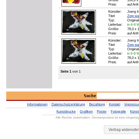
Größe:
106,0 x
Preis:
auf Anf
Künstler:
Joerg I
Titel:
Zeig wa
Typ:
Origina
Lieferbar:
in 6-8 
Größe:
78,0 x 
Preis:
auf Anf
Künstler:
Joerg I
Titel:
Zeig wa
Typ:
Origina
Lieferbar:
in 6-8 
Größe:
78,0 x 
Preis:
auf Anf
Seite 1
von 1
Informationen
Datenschutzerklärung
Bezahlung
Kontakt
Impress
Kunstdrucke
Grafiken
Poster
Fotografie
Künst
Alle Rechte vorbehalten. Germanposters ist eine eingetr
Vertrag widerrufe