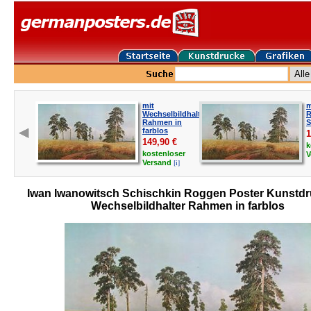
mit
m
Wechselbildhalter
R
Rahmen in
S
farblos
1
149,90
€
k
kostenloser
V
[i]
Versand
Iwan Iwanowitsch Schischkin Roggen Poster Kunstdr
Wechselbildhalter Rahmen in farblos