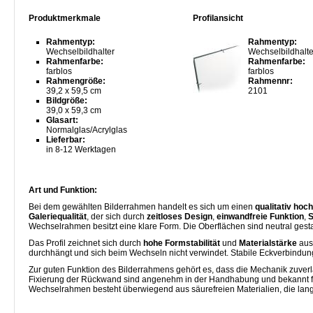
Produktmerkmale
Profilansicht
Rahmentyp:
Rahmentyp:
Wechselbildhalter
Wechselbildhalte
Rahmenfarbe:
Rahmenfarbe:
farblos
farblos
Rahmengröße:
Rahmennr:
39,2 x 59,5 cm
2101
Bildgröße:
39,0 x 59,3 cm
Glasart:
Normalglas/Acrylglas
Lieferbar:
in 8-12 Werktagen
Art und Funktion:
Bei dem gewählten Bilderrahmen handelt es sich um einen
qualitativ ho
Galeriequalität
, der sich durch
zeitloses Design
,
einwandfreie Funktion
,
S
Wechselrahmen besitzt eine klare Form. Die Oberflächen sind neutral gest
Das Profil zeichnet sich durch
hohe Formstabilität
und
Materialstärke
aus
durchhängt und sich beim Wechseln nicht verwindet. Stabile Eckverbind
Zur guten Funktion des Bilderrahmens gehört es, dass die Mechanik zuverläs
Fixierung der Rückwand sind angenehm in der Handhabung und bekannt für
Wechselrahmen besteht überwiegend aus säurefreien Materialien, die langfri