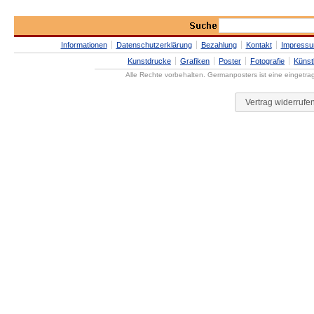
Informationen
Datenschutzerklärung
Bezahlung
Kontakt
Impress
Kunstdrucke
Grafiken
Poster
Fotografie
Künst
Alle Rechte vorbehalten. Germanposters ist eine eingetr
Vertrag widerrufe