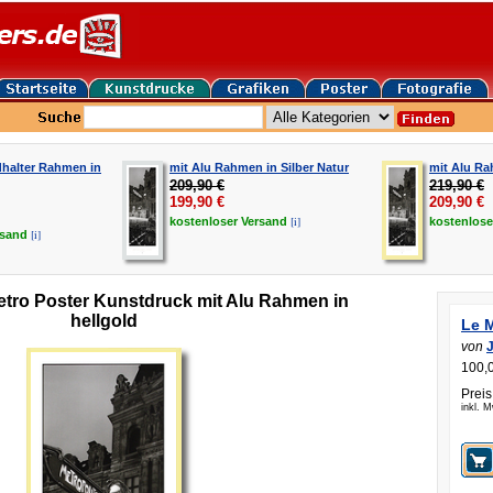
dhalter Rahmen in
mit Alu Rahmen in Silber Natur
mit Alu Ra
209,90 €
219,90 €
199,90
€
209,90
€
[i]
kostenloser
Versand
kostenlos
[i]
rsand
etro Poster Kunstdruck mit Alu Rahmen in
hellgold
Le 
von
J
100,0
Preis
inkl. 