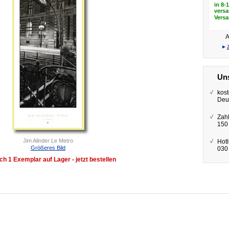
in 8-
versa
Vers
A
▸
Uns
kost
Deu
Zah
150
Jim Alinder Le Metro
Hotl
Größeres Bild
030 
ch 1 Exemplar auf Lager - jetzt bestellen