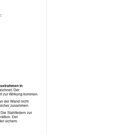
:
hselrahmen in
ichnet. Der
ört zur Wirkung kommen.
an der Wand nicht
 sicher zusammen.
 Die Stahlfedern zur
nktion. Der
er sichern.