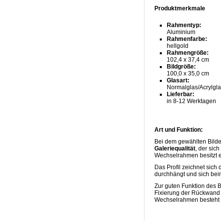
Produktmerkmale
Rahmentyp:
Aluminium
Rahmenfarbe:
hellgold
Rahmengröße:
102,4 x 37,4 cm
Bildgröße:
100,0 x 35,0 cm
Glasart:
Normalglas/Acrylgl
Lieferbar:
in 8-12 Werktagen
Art und Funktion:
Bei dem gewählten Bild
Galeriequalität
, der sic
Wechselrahmen besitzt ei
Das Profil zeichnet sich
durchhängt und sich bei
Zur guten Funktion des B
Fixierung der Rückwand 
Wechselrahmen besteht üb