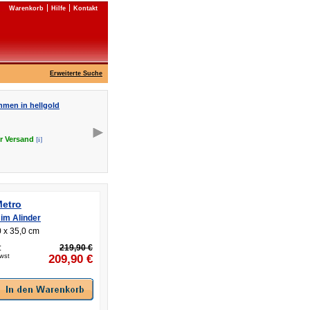
Warenkorb
Hilfe
Kontakt
Erweiterte Suche
hmen in hellgold
[i]
er
Versand
Metro
im Alinder
 x 35,0 cm
:
219,90 €
Mwst
209,90
€