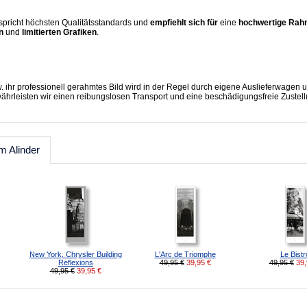
spricht höchsten Qualitätsstandards und
empfiehlt sich für
eine
hochwertige Ra
en
und
limitierten Grafiken
.
. ihr professionell gerahmtes Bild wird in der Regel durch eigene Auslieferwage
währleisten wir einen reibungslosen Transport und eine beschädigungsfreie Zustell
m Alinder
New York, Chrysler Building
L'Arc de Triomphe
Le Bistr
Reflexions
49,95 €
39,95
€
49,95 €
39,
49,95 €
39,95
€