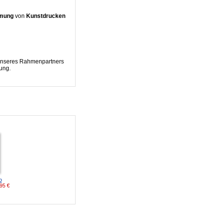
hmung
von
Kunstdrucken
n unseres Rahmenpartners
ung.
o
95
€