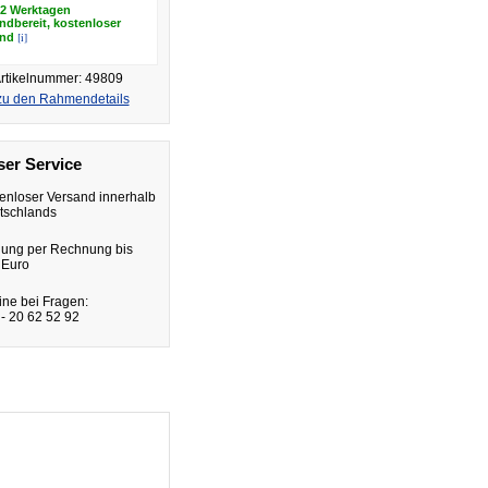
12 Werktagen
ndbereit, kostenloser
[i]
and
rtikelnummer: 49809
zu den Rahmendetails
er Service
enloser Versand innerhalb
tschlands
lung per Rechnung bis
 Euro
ine bei Fragen:
- 20 62 52 92