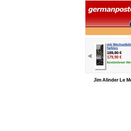
mit Wechselbil
farblos
189,90 €
179,90
€
kostenloser
Ve
Jim Alinder Le M