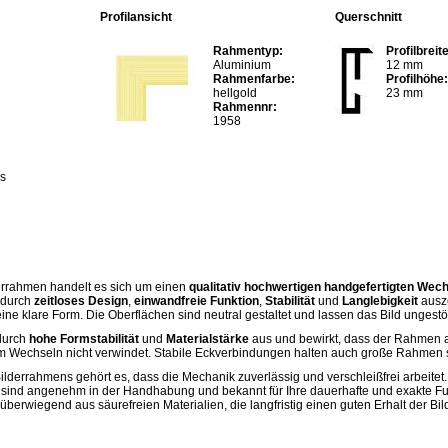
Profilansicht
Querschnitt
Rahmentyp:
Profilbreite
Aluminium
12 mm
Rahmenfarbe:
Profilhöhe:
hellgold
23 mm
Rahmennr:
1958
as
errahmen handelt es sich um einen
qualitativ hochwertigen handgefertigten Wec
h durch
zeitloses Design
,
einwandfreie Funktion
,
Stabilität
und
Langlebigkeit
ausze
ne klare Form. Die Oberflächen sind neutral gestaltet und lassen das Bild ungest
 durch
hohe Formstabilität
und
Materialstärke
aus und bewirkt, dass der Rahmen 
m Wechseln nicht verwindet. Stabile Eckverbindungen halten auch große Rahmen
ilderrahmens gehört es, dass die Mechanik zuverlässig und verschleißfrei arbeitet.
sind angenehm in der Handhabung und bekannt für Ihre dauerhafte und exakte Fu
erwiegend aus säurefreien Materialien, die langfristig einen guten Erhalt der Bild