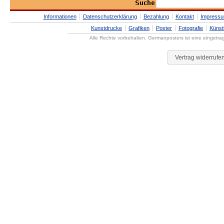
Informationen
Datenschutzerklärung
Bezahlung
Kontakt
Impress
Kunstdrucke
Grafiken
Poster
Fotografie
Künst
Alle Rechte vorbehalten. Germanposters ist eine eingetr
Vertrag widerrufe