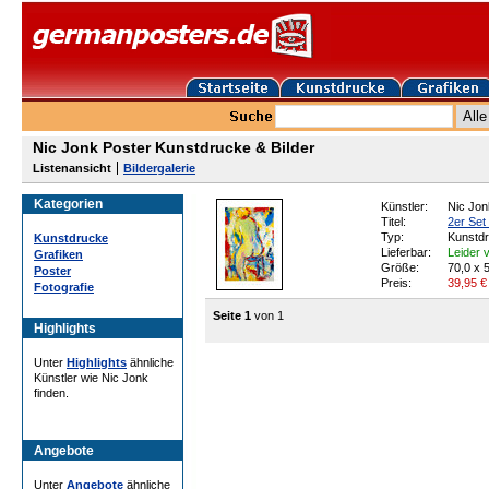
Nic Jonk Poster Kunstdrucke & Bilder
Listenansicht
Bildergalerie
Kategorien
Künstler:
Nic Jon
Titel:
2er Set
Typ:
Kunstd
Kunstdrucke
Lieferbar:
Leider v
Grafiken
Größe:
70,0 x 
Poster
Preis:
39,95
€
Fotografie
Seite 1
von 1
Highlights
Unter
Highlights
ähnliche
Künstler wie Nic Jonk
finden.
Angebote
Unter
Angebote
ähnliche