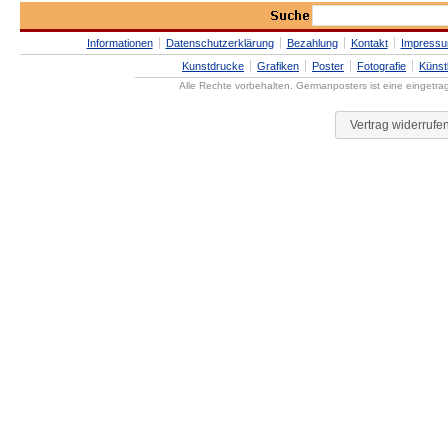
Informationen
Datenschutzerklärung
Bezahlung
Kontakt
Impress
Kunstdrucke
Grafiken
Poster
Fotografie
Künst
Alle Rechte vorbehalten. Germanposters ist eine eingetr
Vertrag widerrufe