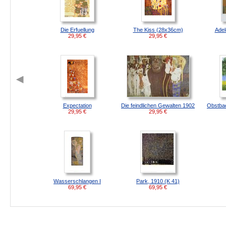
Die Erfuellung
The Kiss (28x36cm)
Adel
29,95
€
29,95
€
Expectation
Die feindlichen Gewalten 1902
Obstba
29,95
€
29,95
€
Wasserschlangen I
Park, 1910 (K 41)
69,95
€
69,95
€