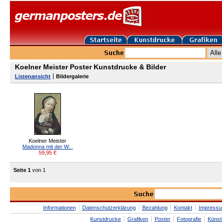
Koelner Meister Poster Kunstdrucke & Bilder
Listenansicht
Bildergalerie
Koelner Meister
Madonna mit der W...
59,95
€
Seite 1
von 1
Informationen
Datenschutzerklärung
Bezahlung
Kontakt
Impress
Kunstdrucke
Grafiken
Poster
Fotografie
Künst