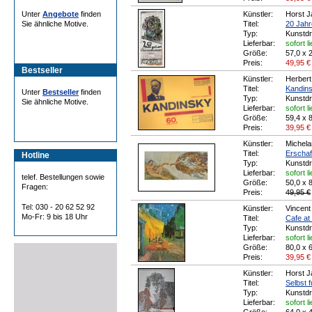
Unter
Angebote
finden
Künstler:
Horst 
Sie ähnliche Motive.
Titel:
20 Jahre
Typ:
Kunstd
Lieferbar:
sofort l
Größe:
57,0 x 
Preis:
49,95
€
Bestseller
Künstler:
Herbert
Titel:
Kandins
Unter
Bestseller
finden
Typ:
Kunstd
Sie ähnliche Motive.
Lieferbar:
sofort l
Größe:
59,4 x 
Preis:
39,95
€
Künstler:
Michela
Titel:
Erscha
Hotline
Typ:
Kunstd
Lieferbar:
sofort l
telef. Bestellungen sowie
Größe:
50,0 x 
Fragen:
Preis:
49,95 €
Tel: 030 - 20 62 52 92
Künstler:
Vincen
Mo-Fr: 9 bis 18 Uhr
Titel:
Cafe at
Typ:
Kunstd
Lieferbar:
sofort l
Größe:
80,0 x 
Preis:
39,95
€
Künstler:
Horst 
Titel:
Selbst f
Typ:
Kunstd
Lieferbar:
sofort l