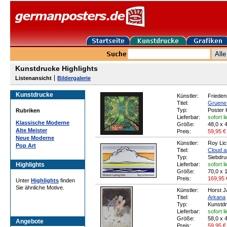
Kunstdrucke Highlights
Listenansicht
Bildergalerie
Kunstdrucke
Künstler:
Frieden
Titel:
Gruene 
Typ:
Poster 
Rubriken
Lieferbar:
sofort l
Klassische Moderne
Größe:
48,0 x 
Alte Meister
Preis:
59,95
€
Neue Moderne
Künstler:
Roy Lic
Pop Art
Titel:
Cloud 
Typ:
Siebdru
Highlights
Lieferbar:
sofort l
Größe:
70,0 x 
Preis:
169,95
Unter
Highlights
finden
Sie ähnliche Motive.
Künstler:
Horst 
Titel:
Arkana
Typ:
Kunstd
Lieferbar:
sofort l
Größe:
58,0 x 
Angebote
Preis:
59,95
€