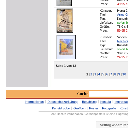
Größe:
64,0 x 
Preis:
49,95
€
Künstler:
Horst 
Titel:
Artes Ga
Typ:
Kunstd
Lieferbar:
sofort l
Größe:
78,0 x 
Preis:
59,95
€
Künstler:
Vincen
Titel:
Nachtc
Typ:
Kunstd
Lieferbar:
sofort l
Größe:
30,0 x 
Preis:
24,95
€
Seite 1
von 13
1
|
2
|
3
|
4
|
5
|
6
|
7
|
8
|
9
|
10
Informationen
Datenschutzerklärung
Bezahlung
Kontakt
Impress
Kunstdrucke
Grafiken
Poster
Fotografie
Künst
Alle Rechte vorbehalten. Germanposters ist eine eingetr
Vertrag widerrufe