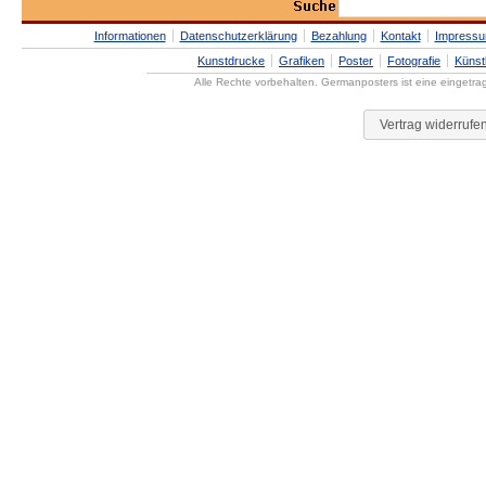
Informationen
Datenschutzerklärung
Bezahlung
Kontakt
Impress
Kunstdrucke
Grafiken
Poster
Fotografie
Künst
Alle Rechte vorbehalten. Germanposters ist eine eingetr
Vertrag widerrufe