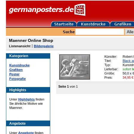
Maenner Online Shop
Listenansicht
Bildergalerie
Kategorien
Künstler:
Robert 
Titel:
Black a
Typ:
Kunstd
Kunstdrucke
Lieferbar:
sofort l
Grafiken
Größe:
50,0 x 
Poster
Preis:
34,95
€
Fotografie
Seite 1
von 1
Highlights
Unter
Highlights
finden
Sie ähnliche Motive wie
Maenner.
Angebote
Unter
Angebote
finden