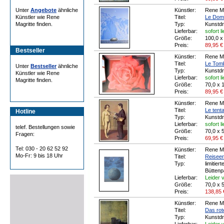
Unter
Angebote
ähnliche
Künstler:
Rene Ma
Künstler wie Rene
Titel:
Le Dom
Magritte finden.
Typ:
Kunstd
Lieferbar:
sofort l
Größe:
100,0 x
Preis:
89,95
€
Bestseller
Künstler:
Rene Ma
Titel:
Le Tomb
Unter
Bestseller
ähnliche
Typ:
Kunstd
Künstler wie Rene
Lieferbar:
sofort l
Magritte finden.
Größe:
70,0 x 
Preis:
89,95
€
Künstler:
Rene Ma
Titel:
Le tentat
Hotline
Typ:
Kunstd
Lieferbar:
sofort l
telef. Bestellungen sowie
Größe:
70,0 x 
Fragen:
Preis:
69,95
€
Tel: 030 - 20 62 52 92
Künstler:
Rene Ma
Mo-Fr: 9 bis 18 Uhr
Titel:
Reiseer
Typ:
limitier
Büttenp
Lieferbar:
Leider v
Größe:
70,0 x 
Preis:
138,85
Künstler:
Rene Ma
Titel:
Das rot
Typ:
Kunstd