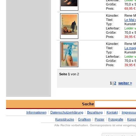
Lieferbar:
Leider v
Größe:
70,0 x 
Preis:
69,95
€
Künstler:
Rene Ma
Titel:
Le Mal 
Typ:
Kunstd
Lieferbar:
Leider v
Größe:
70,0 x 
Preis:
39,95
€
Künstler:
Rene Ma
Titel:
La magi
Typ:
Kunstd
Lieferbar:
Leider v
Größe:
70,0 x 
Preis:
39,95
€
Seite 1
von 2
1
|
2
weiter >
Informationen
Datenschutzerklärung
Bezahlung
Kontakt
Impress
Kunstdrucke
Grafiken
Poster
Fotografie
Künst
Alle Rechte vorbehalten. Germanposters ist eine eingetr