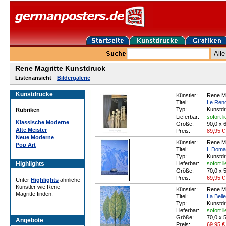
Rene Magritte Kunstdruck
Listenansicht
Bildergalerie
Kunstdrucke
Künstler:
Rene Ma
Titel:
Le Ren
Typ:
Kunstd
Rubriken
Lieferbar:
sofort l
Klassische Moderne
Größe:
90,0 x 
Alte Meister
Preis:
89,95
€
Neue Moderne
Künstler:
Rene Ma
Pop Art
Titel:
L Doma
Typ:
Kunstd
Highlights
Lieferbar:
sofort l
Größe:
70,0 x 
Preis:
69,95
€
Unter
Highlights
ähnliche
Künstler wie Rene
Künstler:
Rene Ma
Magritte finden.
Titel:
La Bell
Typ:
Kunstd
Lieferbar:
sofort l
Größe:
70,0 x 
Angebote
Preis:
69,95
€