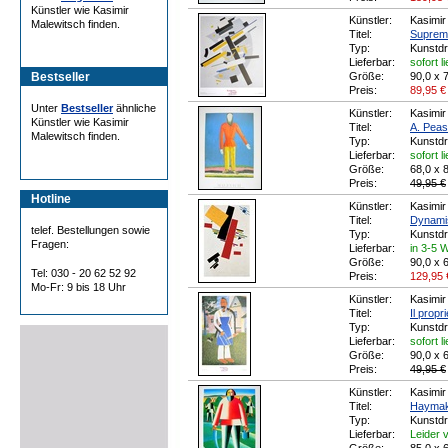
Künstler wie Kasimir
Künstler:
Kasimir
Malewitsch finden.
Titel:
Suprem
Typ:
Kunstd
Lieferbar:
sofort l
Bestseller
Größe:
90,0 x 
Preis:
89,95
€
Unter
Bestseller
ähnliche
Künstler:
Kasimir
Künstler wie Kasimir
Titel:
A. Peas
Malewitsch finden.
Typ:
Kunstd
Lieferbar:
sofort l
Größe:
68,0 x 
Preis:
49,95 €
Hotline
Künstler:
Kasimir
Titel:
Dynami
telef. Bestellungen sowie
Typ:
Kunstd
Fragen:
Lieferbar:
in 3-5 
Größe:
90,0 x 
Tel: 030 - 20 62 52 92
Preis:
129,95
Mo-Fr: 9 bis 18 Uhr
Künstler:
Kasimir
Titel:
Il propri
Typ:
Kunstd
Lieferbar:
sofort l
Größe:
90,0 x 
Preis:
49,95 €
Künstler:
Kasimir
Titel:
Haymak
Typ:
Kunstd
Lieferbar:
Leider v