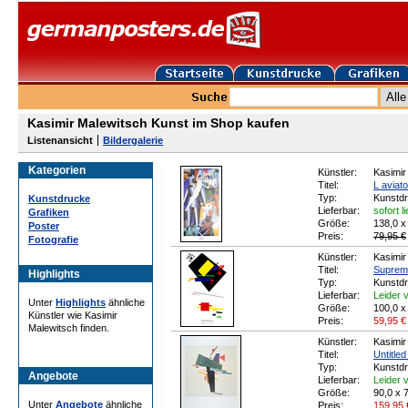
Kasimir Malewitsch Kunst im Shop kaufen
Listenansicht
Bildergalerie
Kategorien
Künstler:
Kasimir
Titel:
L aviat
Typ:
Kunstd
Kunstdrucke
Lieferbar:
sofort l
Grafiken
Größe:
138,0 x
Poster
Preis:
79,95 €
Fotografie
Künstler:
Kasimir
Titel:
Suprem
Highlights
Typ:
Kunstd
Lieferbar:
Leider v
Unter
Highlights
ähnliche
Größe:
100,0 x
Künstler wie Kasimir
Preis:
59,95
€
Malewitsch finden.
Künstler:
Kasimir
Titel:
Untitled
Typ:
Kunstd
Angebote
Lieferbar:
Leider v
Größe:
90,0 x 
Unter
Angebote
ähnliche
Preis:
159,95