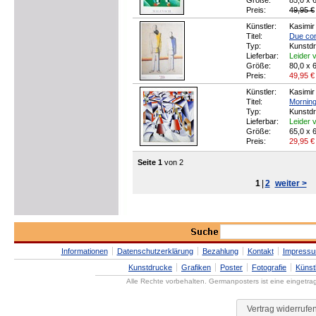
Größe:
85,0 x 
Preis:
49,95 €
Künstler:
Kasimir
Titel:
Due con
Typ:
Kunstd
Lieferbar:
Leider v
Größe:
80,0 x 
Preis:
49,95
€
Künstler:
Kasimir
Titel:
Morning 
Typ:
Kunstd
Lieferbar:
Leider v
Größe:
65,0 x 
Preis:
29,95
€
Seite 1
von 2
1
|
2
weiter >
Informationen
Datenschutzerklärung
Bezahlung
Kontakt
Impress
Kunstdrucke
Grafiken
Poster
Fotografie
Künst
Alle Rechte vorbehalten. Germanposters ist eine eingetr
Vertrag widerrufe