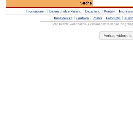
Informationen
Datenschutzerklärung
Bezahlung
Kontakt
Impress
Kunstdrucke
Grafiken
Poster
Fotografie
Künst
Alle Rechte vorbehalten. Germanposters ist eine eingetr
Vertrag widerrufe