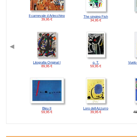
Il carnevale d Arlecchino
The singing Fish
39,95
€
34,95
€
Litografia Original I
o. T.
Vuelo
89,95
€
59,95
€
Bleu II
Loro dell Azzurro
59,95
€
39,95
€
49