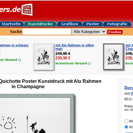
Rahmen in schwarz
mit Alu Rahmen in silber
mit 
matt
Cha
€
249,90 €
249,
€
239,90
€
239
[i]
ser
Versand
[i]
kostenloser
Versand
kost
Quichotte Poster Kunstdruck mit Alu Rahmen
in Champagne
Don
von
80,0 
Preis
inkl. 
bl
Ac