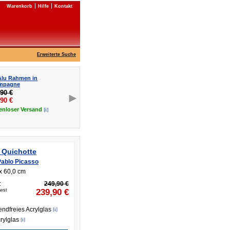
Warenkorb
Hilfe
Kontakt
Erweiterte Suche
Alu Rahmen in
mpagne
90 €
,90
€
[i]
enloser
Versand
 Quichotte
Pablo Picasso
x 60,0 cm
:
249,90 €
Mwst
239,90
€
endfreies Acrylglas
[i]
rylglas
[i]