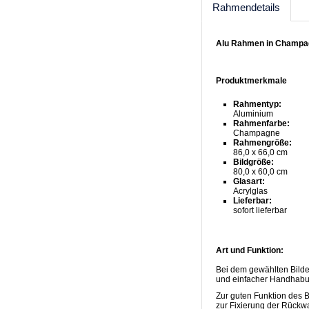
Rahmendetails
Alu Rahmen in Champa
Produktmerkmale
Rahmentyp:
Aluminium
Rahmenfarbe:
Champagne
Rahmengröße:
86,0 x 66,0 cm
Bildgröße:
80,0 x 60,0 cm
Glasart:
Acrylglas
Lieferbar:
sofort lieferbar
Art und Funktion:
Bei dem gewählten Bilde
und einfacher Handhabu
Zur guten Funktion des 
zur Fixierung der Rückw