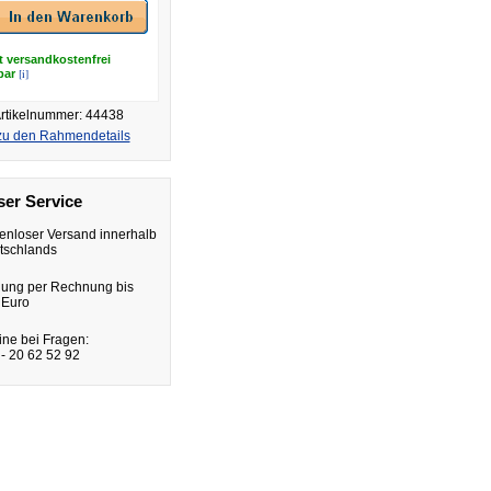
t versandkostenfrei
[i]
rbar
rtikelnummer: 44438
zu den Rahmendetails
er Service
enloser Versand innerhalb
tschlands
lung per Rechnung bis
 Euro
ine bei Fragen:
- 20 62 52 92