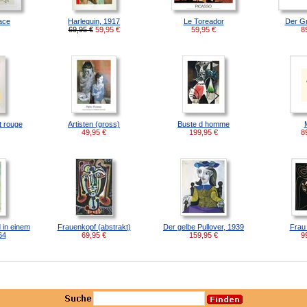
ace
Harlequin, 1917
Le Toreador
Der G
69,95 €
59,95
€
59,95
€
8
 rouge
Artisten (gross)
Buste d homme
49,95
€
199,95
€
8
 in einem
Frauenkopf (abstrakt)
Der gelbe Pullover, 1939
Frau 
64
69,95
€
159,95
€
9