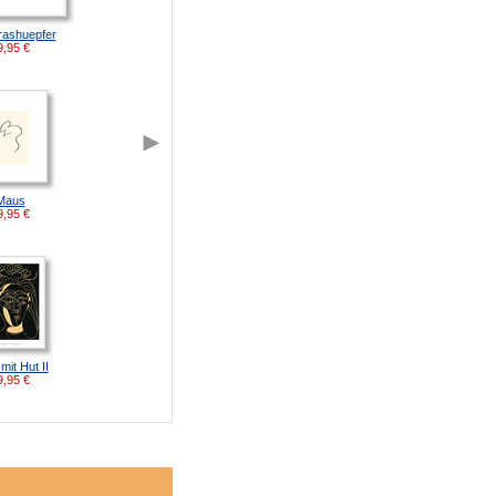
rashuepfer
9,95
€
Maus
9,95
€
mit Hut II
9,95
€