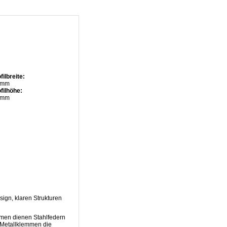
filbreite:
 mm
filhöhe:
 mm
ign, klaren Strukturen
hmen dienen Stahlfedern
 Metallklemmen die