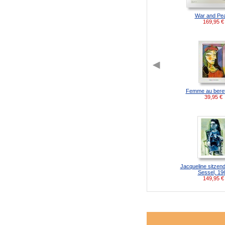
War and Pe
169,95
€
Femme au beret
39,95
€
Jacqueline sitzend
Sessel, 19
149,95
€