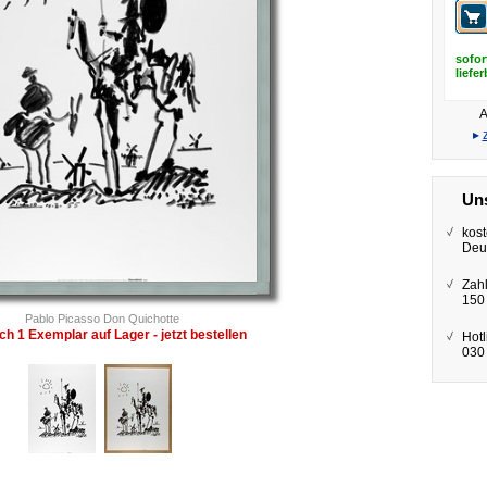
sofor
liefe
A
▸
Uns
kost
Deu
Zah
150
Pablo Picasso Don Quichotte
ch 1 Exemplar auf Lager - jetzt bestellen
Hotl
030 