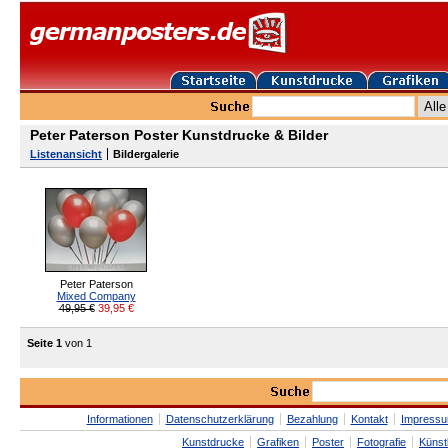
Peter Paterson Poster Kunstdrucke & Bilder
Listenansicht
Bildergalerie
Peter Paterson
Mixed Company
49,95 €
39,95
€
Seite 1
von 1
Informationen
Datenschutzerklärung
Bezahlung
Kontakt
Impress
Kunstdrucke
Grafiken
Poster
Fotografie
Künst