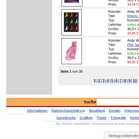
Größe:
36,0 x 
Preis:
34,95
€
Künstler:
Andy W
Titel:
Knives 
Typ:
Kunstd
Lieferbar:
sofort l
Größe:
36,0 x 
Preis:
34,95
€
Künstler:
Andy W
Titel:
Pink S
Typ:
Kunstd
Lieferbar:
sofort l
Größe:
36,0 x 
Preis:
89,95
€
Seite 1
von 38
1
|
2
|
3
|
4
|
5
|
6
|
7
|
8
|
9
|
10
Informationen
Datenschutzerklärung
Bezahlung
Kontakt
Impress
Kunstdrucke
Grafiken
Poster
Fotografie
Künst
Alle Rechte vorbehalten. Germanposters ist eine eingetr
Vertrag widerrufe