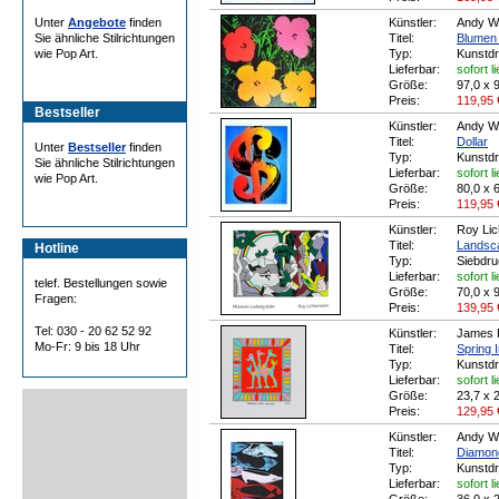
Unter
Angebote
finden
Künstler:
Andy W
Sie ähnliche Stilrichtungen
Titel:
Blumen 
wie Pop Art.
Typ:
Kunstd
Lieferbar:
sofort l
Größe:
97,0 x 
Preis:
119,95
Bestseller
Künstler:
Andy W
Titel:
Dollar
Unter
Bestseller
finden
Typ:
Kunstd
Sie ähnliche Stilrichtungen
Lieferbar:
sofort l
wie Pop Art.
Größe:
80,0 x 
Preis:
119,95
Künstler:
Roy Lic
Titel:
Landsca
Hotline
Typ:
Siebdru
Lieferbar:
sofort l
telef. Bestellungen sowie
Größe:
70,0 x 
Fragen:
Preis:
139,95
Tel: 030 - 20 62 52 92
Künstler:
James 
Mo-Fr: 9 bis 18 Uhr
Titel:
Spring I
Typ:
Kunstd
Lieferbar:
sofort l
Größe:
23,7 x 
Preis:
129,95
Künstler:
Andy W
Titel:
Diamond
Typ:
Kunstd
Lieferbar:
sofort l