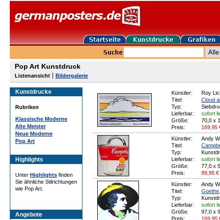
Pop Art Kunstdruck
Listenansicht
Bildergalerie
Kunstdrucke
Künstler:
Roy Lic
Titel:
Cloud 
Typ:
Siebdru
Rubriken
Lieferbar:
sofort l
Klassische Moderne
Größe:
70,0 x 
Alte Meister
Preis:
169,95
Neue Moderne
Künstler:
Andy W
Pop Art
Titel:
Campbe
Typ:
Kunstd
Highlights
Lieferbar:
sofort l
Größe:
77,0 x 
Preis:
89,95
€
Unter
Highlights
finden
Sie ähnliche Stilrichtungen
Künstler:
Andy W
wie Pop Art.
Titel:
Goethe,
Typ:
Kunstd
Lieferbar:
sofort l
Größe:
97,0 x 
Angebote
Preis:
169,95