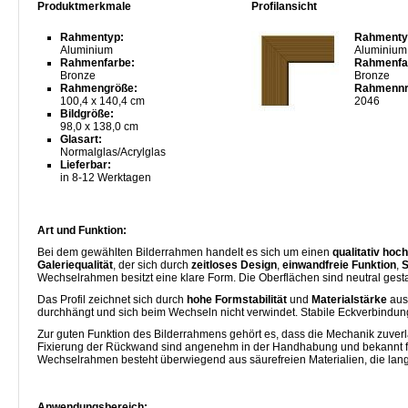
Produktmerkmale
Profilansicht
Rahmentyp:
Rahmenty
Aluminium
Aluminium
Rahmenfarbe:
Rahmenfa
Bronze
Bronze
Rahmengröße:
Rahmennr
100,4 x 140,4 cm
2046
Bildgröße:
98,0 x 138,0 cm
Glasart:
Normalglas/Acrylglas
Lieferbar:
in 8-12 Werktagen
Art und Funktion:
Bei dem gewählten Bilderrahmen handelt es sich um einen
qualitativ ho
Galeriequalität
, der sich durch
zeitloses Design
,
einwandfreie Funktion
,
S
Wechselrahmen besitzt eine klare Form. Die Oberflächen sind neutral gest
Das Profil zeichnet sich durch
hohe Formstabilität
und
Materialstärke
aus
durchhängt und sich beim Wechseln nicht verwindet. Stabile Eckverbind
Zur guten Funktion des Bilderrahmens gehört es, dass die Mechanik zuverläs
Fixierung der Rückwand sind angenehm in der Handhabung und bekannt für
Wechselrahmen besteht überwiegend aus säurefreien Materialien, die langfri
Anwendungsbereich: