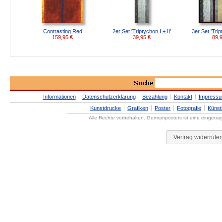
Contrasting Red
2er Set 'Triptychon I + II'
3er Set 'Tript
159,95
€
39,95
€
89,
Informationen
Datenschutzerklärung
Bezahlung
Kontakt
Impress
Kunstdrucke
Grafiken
Poster
Fotografie
Künst
Alle Rechte vorbehalten. Germanposters ist eine eingetr
Vertrag widerrufe