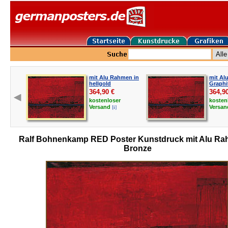
mit Alu Rahmen in
mit Al
hellgold
Graphi
364,90
€
364,9
kostenloser
kosten
[i]
Versand
Versa
Ralf Bohnenkamp RED Poster Kunstdruck mit Alu Ra
Bronze