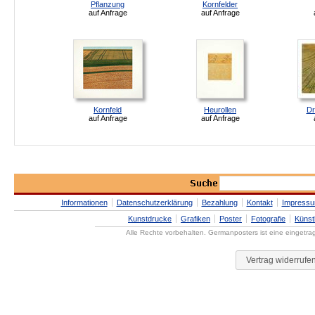
Pflanzung
Kornfelder
auf Anfrage
auf Anfrage
Kornfeld
Heurollen
Dr
auf Anfrage
auf Anfrage
Informationen
Datenschutzerklärung
Bezahlung
Kontakt
Impress
Kunstdrucke
Grafiken
Poster
Fotografie
Künst
Alle Rechte vorbehalten. Germanposters ist eine eingetr
Vertrag widerrufe