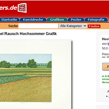
el Rausch Hochsommer Grafik
Hoc
von
50,0 
Preis
inkl. 
in 6-
versa
Vers
A
▸