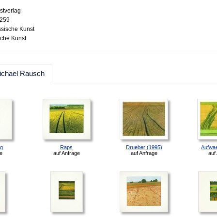
stverlag
3259
ssische Kunst
sche Kunst
ichael Rausch
ng
Raps
Drueber (1995)
Aufwae
e
auf Anfrage
auf Anfrage
auf