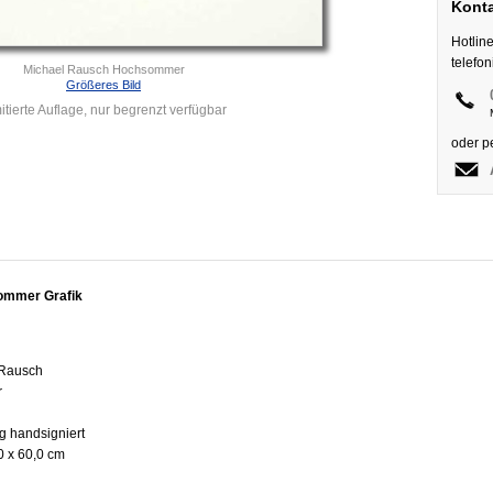
Konta
Hotlin
telefo
Michael Rausch Hochsommer
Größeres Bild
itierte Auflage, nur begrenzt verfügbar
oder p
ommer Grafik
 Rausch
r
g handsigniert
0 x 60,0 cm