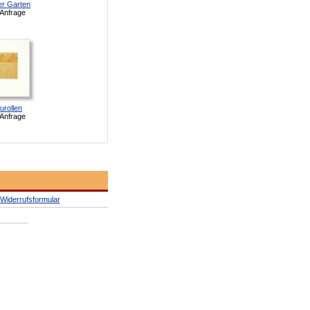
er Garten
 Anfrage
urollen
 Anfrage
Widerrufsformular