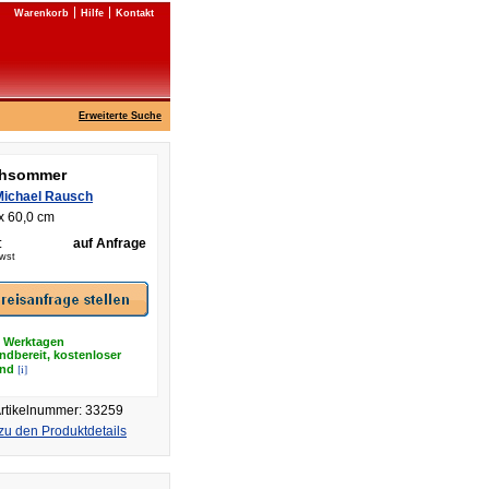
Warenkorb
Hilfe
Kontakt
Erweiterte Suche
hsommer
Michael Rausch
x 60,0 cm
:
auf Anfrage
Mwst
8 Werktagen
ndbereit, kostenloser
[i]
and
rtikelnummer: 33259
zu den Produktdetails