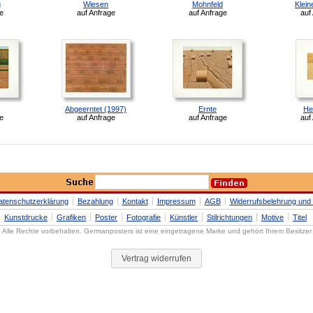
g
Wiesen
Mohnfeld
Klein
e
auf Anfrage
auf Anfrage
auf
Abgeerntet (1997)
Ernte
He
e
auf Anfrage
auf Anfrage
auf
atenschutzerklärung
Bezahlung
Kontakt
Impressum
AGB
Widerrufsbelehrung und 
Kunstdrucke
Grafiken
Poster
Fotografie
Künstler
Stilrichtungen
Motive
Titel
Alle Rechte vorbehalten. Germanposters ist eine eingetragene Marke und gehört Ihrem Besitzer
Vertrag widerrufen