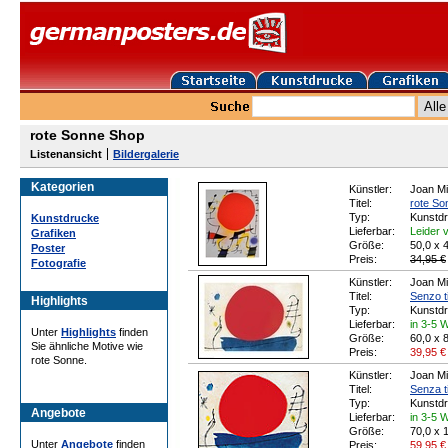
rote Sonne Shop
Listenansicht
Bildergalerie
Kategorien
Künstler:
Joan Mi
Titel:
rote So
Typ:
Kunstd
Kunstdrucke
Lieferbar:
Leider v
Grafiken
Größe:
50,0 x 
Poster
Preis:
34,95 €
Fotografie
Künstler:
Joan Mi
Titel:
Senzo t
Highlights
Typ:
Kunstd
Lieferbar:
in 3-5 
Unter
Highlights
finden
Größe:
60,0 x 
Sie ähnliche Motive wie
Preis:
39,95
€
rote Sonne.
Künstler:
Joan Mi
Titel:
Senza ti
Typ:
Kunstd
Angebote
Lieferbar:
in 3-5 
Größe:
70,0 x 
Unter
Angebote
finden
Preis:
59,95
€