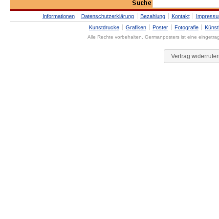
Informationen
Datenschutzerklärung
Bezahlung
Kontakt
Impress
Kunstdrucke
Grafiken
Poster
Fotografie
Künst
Alle Rechte vorbehalten. Germanposters ist eine eingetr
Vertrag widerrufe