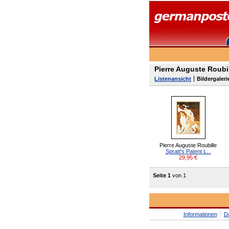
Pierre Auguste Roubi
Listenansicht
Bildergaleri
Pierre Auguste Roubille
Spratt's Patent L...
29,95
€
Seite 1
von 1
Informationen
D