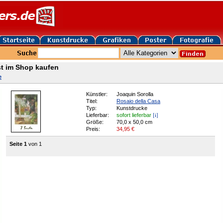
st im Shop kaufen
e
Künstler:
Joaquin Sorolla
Titel:
Rosaio della Casa
Typ:
Kunstdrucke
[i]
Lieferbar:
sofort lieferbar
Größe:
70,0 x 50,0 cm
Preis:
34,95
€
Seite 1
von 1