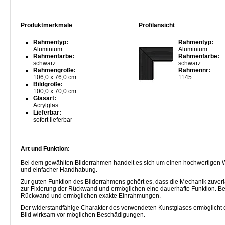
Produktmerkmale
Profilansicht
Rahmentyp:
Rahmentyp:
Aluminium
Aluminium
Rahmenfarbe:
Rahmenfarbe:
schwarz
schwarz
Rahmengröße:
Rahmennr:
106,0 x 76,0 cm
1145
Bildgröße:
100,0 x 70,0 cm
Glasart:
Acrylglas
Lieferbar:
sofort lieferbar
Art und Funktion:
Bei dem gewählten Bilderrahmen handelt es sich um einen hochwertigen W
und einfacher Handhabung.
Zur guten Funktion des Bilderrahmens gehört es, dass die Mechanik zuverl
zur Fixierung der Rückwand und ermöglichen eine dauerhafte Funktion. B
Rückwand und ermöglichen exakte Einrahmungen.
Der widerstandfähige Charakter des verwendeten Kunstglases ermöglicht e
Bild wirksam vor möglichen Beschädigungen.