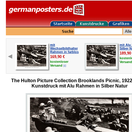
mit
mit Alu
Wechselbildhalter
Silber N
Rahmen in farblos
189,90
169,90
€
kostenl
kostenloser
Versan
[i]
Versand
The Hulton Picture Collection Brooklands Picnic, 192
Kunstdruck mit Alu Rahmen in Silber Natur