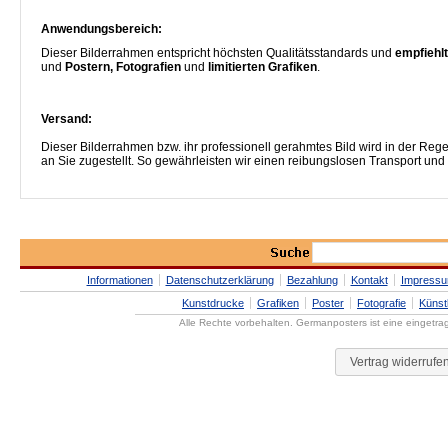
Anwendungsbereich:
Dieser Bilderrahmen entspricht höchsten Qualitätsstandards und
empfiehlt
und
Postern, Fotografien
und
limitierten Grafiken
.
Versand:
Dieser Bilderrahmen bzw. ihr professionell gerahmtes Bild wird in der R
an Sie zugestellt. So gewährleisten wir einen reibungslosen Transport und
Informationen
Datenschutzerklärung
Bezahlung
Kontakt
Impress
Kunstdrucke
Grafiken
Poster
Fotografie
Künst
Alle Rechte vorbehalten. Germanposters ist eine eingetr
Vertrag widerrufe