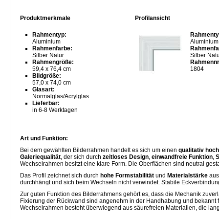
Produktmerkmale
Profilansicht
Rahmentyp:
Rahmenty
Aluminium
Aluminium
Rahmenfarbe:
Rahmenfa
Silber Natur
Silber Nat
Rahmengröße:
Rahmennr
59,4 x 76,4 cm
1804
Bildgröße:
57,0 x 74,0 cm
Glasart:
Normalglas/Acrylglas
Lieferbar:
in 6-8 Werktagen
Art und Funktion:
Bei dem gewählten Bilderrahmen handelt es sich um einen
qualitativ ho
Galeriequalität
, der sich durch
zeitloses Design
,
einwandfreie Funktion
,
S
Wechselrahmen besitzt eine klare Form. Die Oberflächen sind neutral gest
Das Profil zeichnet sich durch
hohe Formstabilität
und
Materialstärke
aus
durchhängt und sich beim Wechseln nicht verwindet. Stabile Eckverbind
Zur guten Funktion des Bilderrahmens gehört es, dass die Mechanik zuverläs
Fixierung der Rückwand sind angenehm in der Handhabung und bekannt für
Wechselrahmen besteht überwiegend aus säurefreien Materialien, die langfri